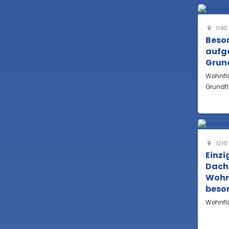
1140
Beson
aufg
Grun
Wohnfl
Grundf
1210
Einz
Dach
Wohn
beso
Wohnfl