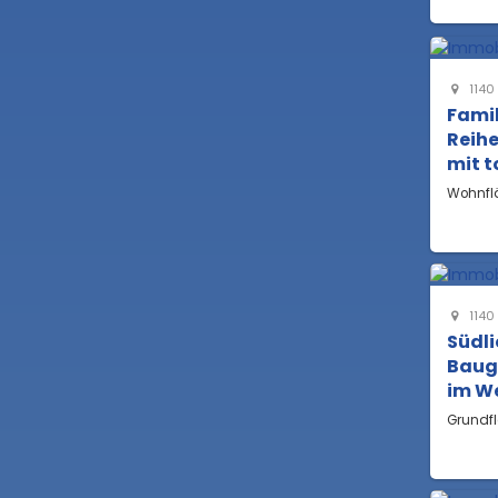
1140
Famil
Reihe
mit t
Wohnfl
1140
Südli
Baug
im W
Grundf