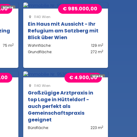
,00
€ 985.000,00
Miete
1140 Wien
Ein Haus mit Aussicht - Ihr
zing
Refugium am Satzberg mit
Blick über Wien
2
2
75 m
Wohnfläche:
129 m
2
Grundfläche:
272 m
,00
€ 4.900,00
Miete
1140 Wien
Großzügige Arztpraxis in
top Lage in Hütteldorf -
!
auch perfekt als
Gemeinschaftspraxis
geeignet
2
Bürofläche:
223 m