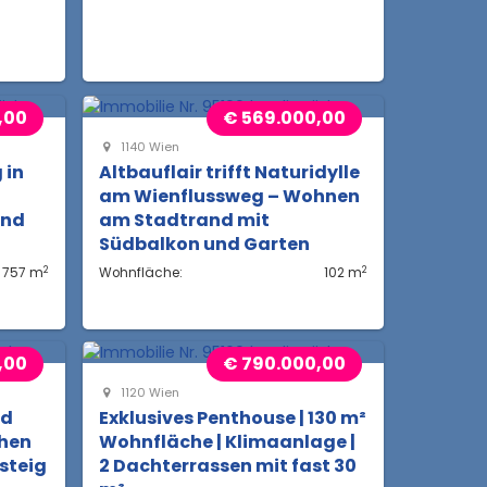
,00
€ 569.000,00
1140 Wien
 in
Altbauflair trifft Naturidylle
am Wienflussweg – Wohnen
und
am Stadtrand mit
Südbalkon und Garten
2
2
757 m
Wohnfläche:
102 m
,00
€ 790.000,00
1120 Wien
nd
Exklusives Penthouse | 130 m²
chen
Wohnfläche | Klimaanlage |
steig
2 Dachterrassen mit fast 30