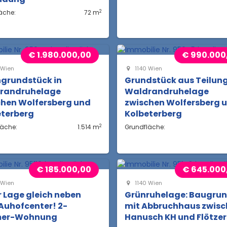
2
äche:
72 m
€ 1.980.000,00
€ 990.000
 Wien
1140 Wien
ngrundstück in
Grundstück aus Teilung
randruhelage
Waldrandruhelage
chen Wolfersberg und
zwischen Wolfersberg 
eterberg
Kolbeterberg
2
läche:
1.514 m
Grundfläche:
€ 185.000,00
€ 645.000
 Wien
1140 Wien
 Lage gleich neben
Grünruhelage: Baugru
Auhofcenter! 2-
mit Abbruchhaus zwis
er-Wohnung
Hanusch KH und Flötzer