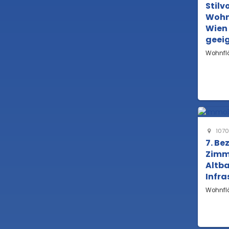
Stilv
Wohnu
Wien 
geei
Wohnfl
1070
7. Be
Zimme
Altba
Infra
Wohnfl