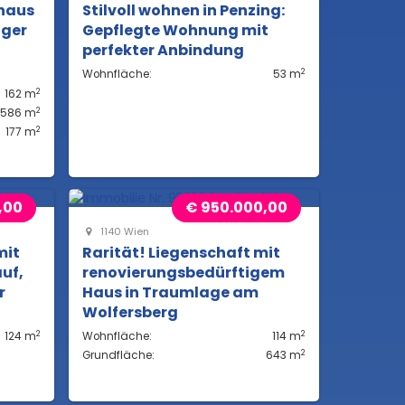
haus
Stilvoll wohnen in Penzing:
nger
Gepflegte Wohnung mit
perfekter Anbindung
2
Wohnfläche:
53 m
2
162 m
2
.586 m
2
177 m
,00
€ 950.000,00
1140 Wien
mit
Rarität! Liegenschaft mit
uf,
renovierungsbedürftigem
r
Haus in Traumlage am
Wolfersberg
2
2
124 m
Wohnfläche:
114 m
2
Grundfläche:
643 m