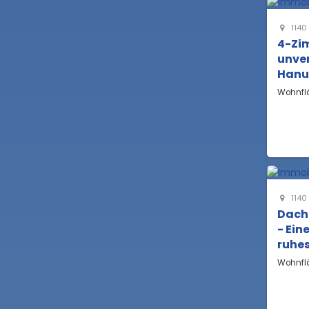
1140
4-Zi
unve
Hanu
Wohnfl
1140
Dacht
- Ei
ruhe
Wohnfl