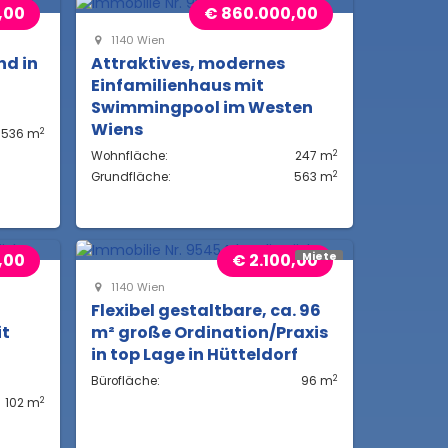
,00
€ 860.000,00
1140 Wien
nd in
Attraktives, modernes
Einfamilienhaus mit
Swimmingpool im Westen
Wiens
2
536 m
2
Wohnfläche:
247 m
2
Grundfläche:
563 m
,00
€ 2.100,00
Miete
1140 Wien
Flexibel gestaltbare, ca. 96
it
m² große Ordination/Praxis
in top Lage in Hütteldorf
2
Bürofläche:
96 m
2
102 m