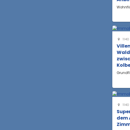
Wohnfl
1140
Ville
Wald
zwis
Kolb
Grundf
1140
Super
dem 
Zimm