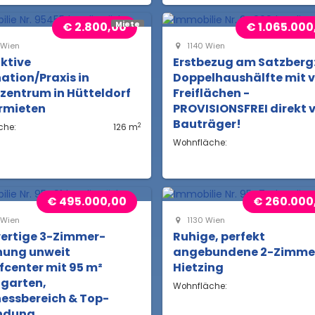
€ 2.800,00
€ 1.065.000
Miete
 Wien
1140 Wien
ktive
Erstbezug am Satzberg
ation/Praxis in
Doppelhaushälfte mit v
zentrum in Hütteldorf
Freiflächen -
rmieten
PROVISIONSFREI direkt
Bauträger!
2
che:
126 m
Wohnfläche:
€ 495.000,00
€ 260.000
 Wien
1130 Wien
ertige 3-Zimmer-
Ruhige, perfekt
ung unweit
angebundene 2-Zimmer
center mit 95 m²
Hietzing
ngarten,
Wohnfläche:
essbereich & Top-
ndung