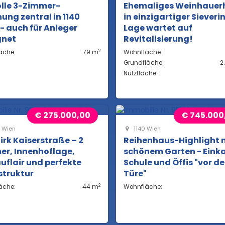
olle 3-Zimmer-
Ehemaliges Weinhauer
ng zentral in 1140
in einzigartiger Sieveri
- auch für Anleger
Lage wartet auf
gnet
Revitalisierung!
2
äche:
79 m
Wohnfläche:
Grundfläche:
2
Nutzfläche:
€ 275.000,00
€ 745.000
 Wien
1140 Wien
zirk Kaiserstraße – 2
Reihenhaus-Highlight 
r, Innenhoflage,
schönem Garten - Einka
uflair und perfekte
Schule und Öffis "vor de
struktur
Türe"
2
äche:
44 m
Wohnfläche: