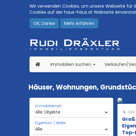
Wir verwenden Cookies, um unsere Webseite für Si
Cookies auf der haus-haus.at Webseite einversta
OK, Danke
Mehr erfahren
(current)
Immobilien suchen
Verkaufen/Ve
Häuser, Wohnungen, Grundstück
Immobilienart
1120
Groß
Eigentum / Miete
Eige
Top-E