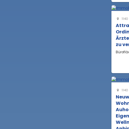
1140
Attra
Ordin
Ärzte
zu ve
Büroflä
1140
Neuw
Wohn
Auhof
Eige
Welln
Anbi