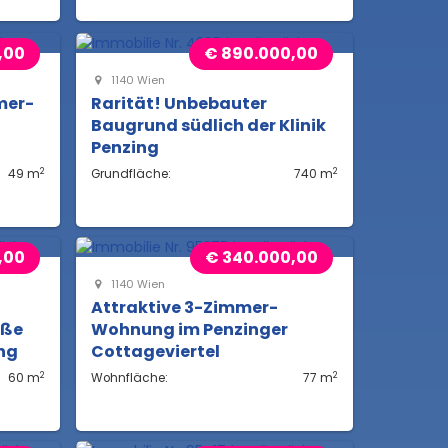
,00
€ 890.000,00
1140 Wien
mer-
Rarität! Unbebauter
Baugrund südlich der Klinik
Penzing
2
2
49 m
Grundfläche:
740 m
,00
€ 340.000,00
1140 Wien
Attraktive 3-Zimmer-
uße
Wohnung im Penzinger
ing
Cottageviertel
2
2
60 m
Wohnfläche:
77 m