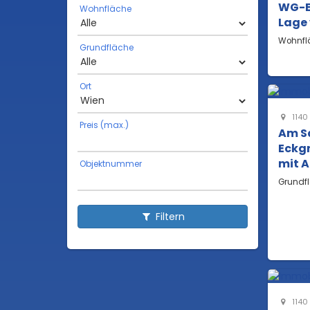
WG-Ei
Wohnfläche
Lage 
Wohnfl
Grundfläche
Ort
1140
Preis (max.)
Am S
Eckg
mit 
Objektnummer
Grundf
Filtern
1140