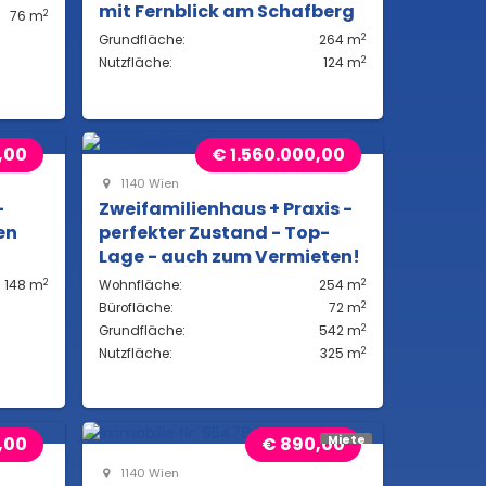
mit Fernblick am Schafberg
2
76 m
2
Grundfläche:
264 m
2
Nutzfläche:
124 m
,00
€ 1.560.000,00
1140 Wien
-
Zweifamilienhaus + Praxis -
en
perfekter Zustand - Top-
Lage - auch zum Vermieten!
2
2
148 m
Wohnfläche:
254 m
2
Bürofläche:
72 m
2
Grundfläche:
542 m
2
Nutzfläche:
325 m
,00
€ 890,00
Miete
1140 Wien