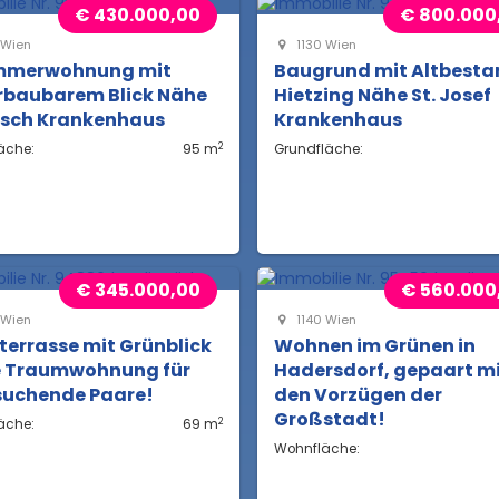
€ 430.000,00
€ 800.000
 Wien
1130 Wien
mmerwohnung mit
Baugrund mit Altbesta
rbaubarem Blick Nähe
Hietzing Nähe St. Josef
sch Krankenhaus
Krankenhaus
2
äche:
95 m
Grundfläche:
€ 345.000,00
€ 560.000
 Wien
1140 Wien
errasse mit Grünblick
Wohnen im Grünen in
ne Traumwohnung für
Hadersdorf, gepaart m
suchende Paare!
den Vorzügen der
Großstadt!
2
äche:
69 m
Wohnfläche: