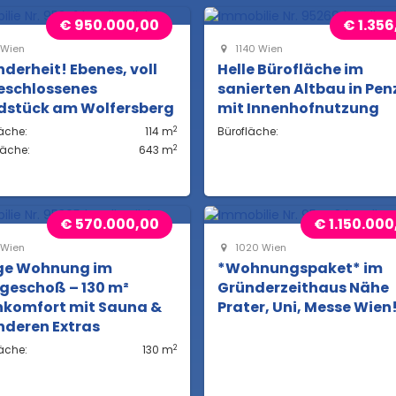
€ 950.000,00
€ 1.356
 Wien
1140 Wien
derheit! Ebenes, voll
Helle Bürofläche im
eschlossenes
sanierten Altbau in Pen
dstück am Wolfersberg
mit Innenhofnutzung
2
äche:
114 m
Bürofläche:
2
läche:
643 m
€ 570.000,00
€ 1.150.000
 Wien
1020 Wien
ige Wohnung im
*Wohnungspaket* im
geschoß – 130 m²
Gründerzeithaus Nähe
komfort mit Sauna &
Prater, Uni, Messe Wien
nderen Extras
2
äche:
130 m