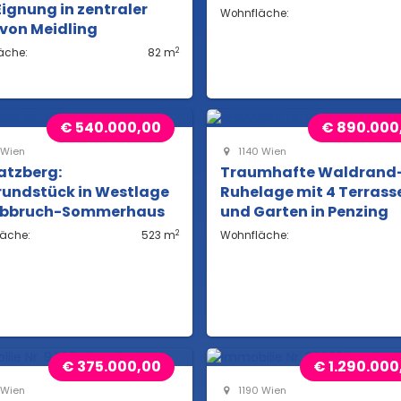
gnung in zentraler
Wohnfläche:
von Meidling
2
äche:
82 m
€ 540.000,00
€ 890.000
 Wien
1140 Wien
atzberg:
Traumhafte Waldrand
rundstück in Westlage
Ruhelage mit 4 Terrass
Abbruch-Sommerhaus
und Garten in Penzing
2
läche:
523 m
Wohnfläche:
€ 375.000,00
€ 1.290.000
 Wien
1190 Wien