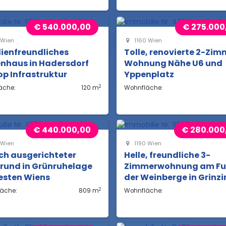
€ 540.000,00
€ 275.000
 Wien
1160 Wien
ienfreundliches
Tolle, renovierte 2-Zim
nhaus in Hadersdorf
Wohnung Nähe U6 und
op Infrastruktur
Yppenplatz
2
äche:
120 m
Wohnfläche:
€ 440.000,00
€ 280.000
 Wien
1190 Wien
ch ausgerichteter
Helle, freundliche 3-
rund in Grünruhelage
Zimmerwohnung am F
esten Wiens
der Weinberge in Grinz
2
läche:
809 m
Wohnfläche: