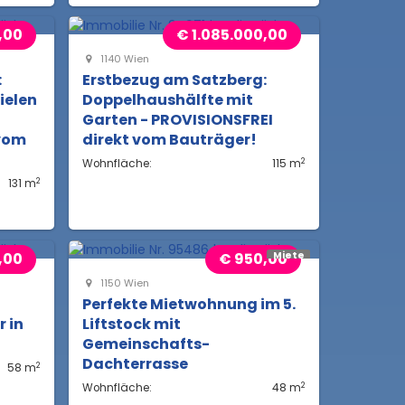
,00
€ 1.085.000,00
1140 Wien
:
Erstbezug am Satzberg:
ielen
Doppelhaushälfte mit
Garten - PROVISIONSFREI
 vom
direkt vom Bauträger!
2
Wohnfläche:
115 m
2
131 m
,00
€ 950,00
Miete
1150 Wien
Perfekte Mietwohnung im 5.
 in
Liftstock mit
Gemeinschafts-
Dachterrasse
2
58 m
2
Wohnfläche:
48 m