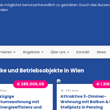
e möglichst benutzerfreundlich zu gestalten. Durch das Nutzen 
nden.
(current)
(current)
rmieten
Angebote
Über uns
Kontakt
News
e und Betriebsobjekte in Wien
€ 285.000,00
€ 1.31
 Wien
1140 Wien
zügige
Attraktive 3-Zimmer-
ntumswohnung mit
Wohnung mit Balkon &
nergieeffizienz und
Stellplatz in Penzing