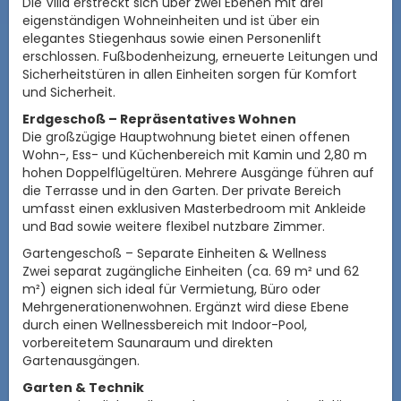
Die Villa erstreckt sich über zwei Ebenen mit drei
eigenständigen Wohneinheiten und ist über ein
elegantes Stiegenhaus sowie einen Personenlift
erschlossen. Fußbodenheizung, erneuerte Leitungen und
Sicherheitstüren in allen Einheiten sorgen für Komfort
und Sicherheit.
Erdgeschoß – Repräsentatives Wohnen
Die großzügige Hauptwohnung bietet einen offenen
Wohn-, Ess- und Küchenbereich mit Kamin und 2,80 m
hohen Doppelflügeltüren. Mehrere Ausgänge führen auf
die Terrasse und in den Garten. Der private Bereich
umfasst einen exklusiven Masterbedroom mit Ankleide
und Bad sowie weitere flexibel nutzbare Zimmer.
Gartengeschoß – Separate Einheiten & Wellness
Zwei separat zugängliche Einheiten (ca. 69 m² und 62
m²) eignen sich ideal für Vermietung, Büro oder
Mehrgenerationenwohnen. Ergänzt wird diese Ebene
durch einen Wellnessbereich mit Indoor-Pool,
vorbereitetem Saunaraum und direkten
Gartenausgängen.
Garten & Technik