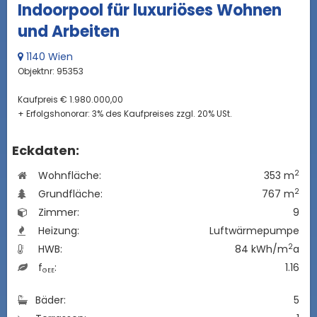
Indoorpool für luxuriöses Wohnen
und Arbeiten
1140 Wien
Objektnr: 95353
Kaufpreis € 1.980.000,00
+ Erfolgshonorar: 3% des Kaufpreises zzgl. 20% USt.
Eckdaten:
2
Wohnfläche:
353 m
2
Grundfläche:
767 m
Zimmer:
9
Heizung:
Luftwärmepumpe
2
HWB:
84 kWh/m
a
f
:
1.16
GEE
Bäder:
5