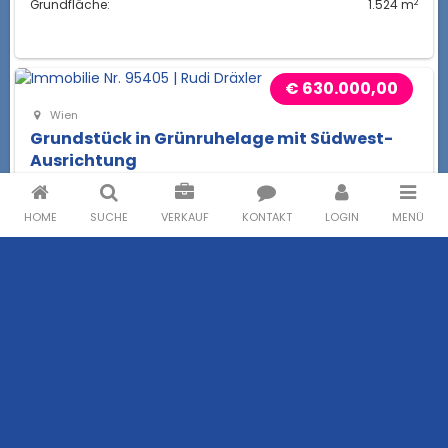
2
Grundfläche:
1.524 m
€ 630.000,00
Wien
Grundstück in Grünruhelage mit Südwest-
Ausrichtung
2
Grundfläche:
735 m
HOME
SUCHE
VERKAUF
KONTAKT
LOGIN
MENÜ
€ 590.000,00
Pressbaum
Traumgrundstück in herrlicher
Aussichtslage beim Kaiserspitz
2
Grundfläche:
1.603 m