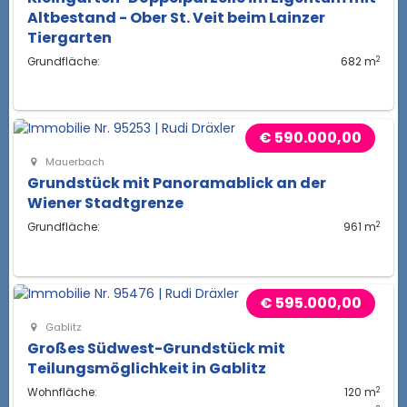
Altbestand - Ober St. Veit beim Lainzer
Tiergarten
2
Grundfläche:
682 m
€ 590.000,00
Mauerbach
Grundstück mit Panoramablick an der
Wiener Stadtgrenze
2
Grundfläche:
961 m
€ 595.000,00
Gablitz
Großes Südwest-Grundstück mit
Teilungsmöglichkeit in Gablitz
2
Wohnfläche:
120 m