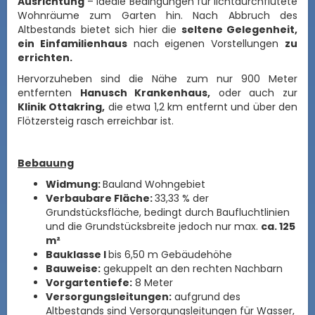
Ausrichtung
– ideale Bedingungen für lichtdurchflutete
Wohnräume zum Garten hin. Nach Abbruch des
Altbestands bietet sich hier die
seltene Gelegenheit,
ein Einfamilienhaus
nach eigenen Vorstellungen
zu
errichten.
Hervorzuheben sind die Nähe zum nur 900 Meter
entfernten
Hanusch Krankenhaus,
oder auch zur
Klinik Ottakring,
die etwa 1,2 km entfernt und über den
Flötzersteig rasch erreichbar ist.
Bebauung
Widmung:
Bauland Wohngebiet
Verbaubare Fläche:
33,33 % der
Grundstücksfläche, bedingt durch Baufluchtlinien
und die Grundstücksbreite jedoch nur max.
ca. 125
m²
Bauklasse I
bis 6,50 m Gebäudehöhe
Bauweise:
gekuppelt an den rechten Nachbarn
Vorgartentiefe:
8 Meter
Versorgungsleitungen:
aufgrund des
Altbestands sind Versorgungsleitungen für Wasser,