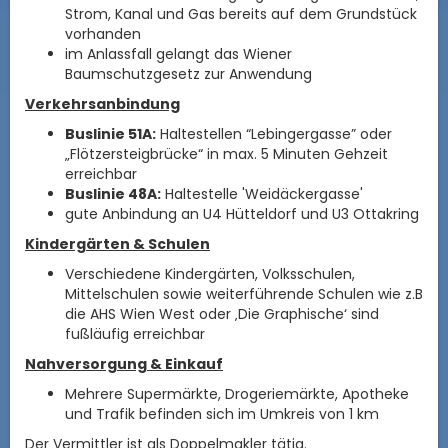
Strom, Kanal und Gas bereits auf dem Grundstück
vorhanden
im Anlassfall gelangt das Wiener
Baumschutzgesetz zur Anwendung
Verkehrsanbindung
Buslinie 51A:
Haltestellen “Lebingergasse” oder
„Flötzersteigbrücke“ in max. 5 Minuten Gehzeit
erreichbar
Buslinie 48A:
Haltestelle 'Weidäckergasse'
gute Anbindung an U4 Hütteldorf und U3 Ottakring
Kindergärten & Schulen
Verschiedene Kindergärten, Volksschulen,
Mittelschulen sowie weiterführende Schulen wie z.B
die AHS Wien West oder ‚Die Graphische‘ sind
fußläufig erreichbar
Nahversorgung & Einkauf
Mehrere Supermärkte, Drogeriemärkte, Apotheke
und Trafik befinden sich im Umkreis von 1 km
Der Vermittler ist als Doppelmakler tätig.