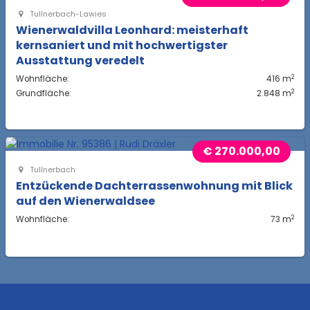
Tullnerbach-Lawies
Wienerwaldvilla Leonhard: meisterhaft
kernsaniert und mit hochwertigster
Ausstattung veredelt
2
Wohnfläche:
416 m
2
Grundfläche:
2.848 m
€ 270.000,00
Tullnerbach
Entzückende Dachterrassenwohnung mit Blick
auf den Wienerwaldsee
2
Wohnfläche:
73 m