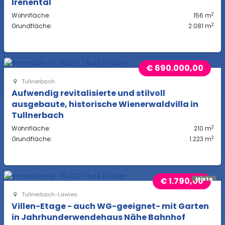
Irenental
2
Wohnfläche:
156 m
2
Grundfläche:
2.081 m
€ 690.000,00
Tullnerbach
Aufwendig revitalisierte und stilvoll
ausgebaute, historische Wienerwaldvilla in
Tullnerbach
2
Wohnfläche:
210 m
2
Grundfläche:
1.223 m
€ 1.790,00
Miete
Tullnerbach-Lawies
Villen-Etage - auch WG-geeignet- mit Garten
in Jahrhunderwendehaus Nähe Bahnhof