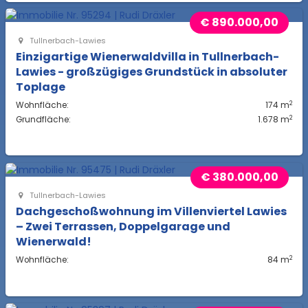
€ 890.000,00
Tullnerbach-Lawies
Einzigartige Wienerwaldvilla in Tullnerbach-
Lawies - großzügiges Grundstück in absoluter
Toplage
2
Wohnfläche:
174 m
2
Grundfläche:
1.678 m
€ 380.000,00
Tullnerbach-Lawies
Dachgeschoßwohnung im Villenviertel Lawies
– Zwei Terrassen, Doppelgarage und
Wienerwald!
2
Wohnfläche:
84 m