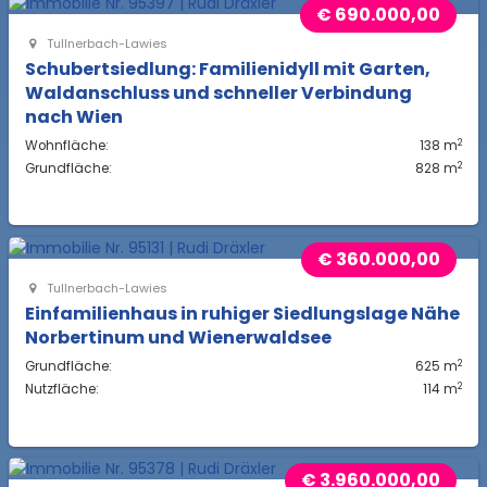
€ 690.000,00
Tullnerbach-Lawies
Schubertsiedlung: Familienidyll mit Garten,
Waldanschluss und schneller Verbindung
nach Wien
2
Wohnfläche:
138 m
2
Grundfläche:
828 m
€ 360.000,00
Tullnerbach-Lawies
Einfamilienhaus in ruhiger Siedlungslage Nähe
Norbertinum und Wienerwaldsee
2
Grundfläche:
625 m
2
Nutzfläche:
114 m
€ 3.960.000,00