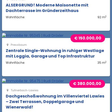
ALSERGRUND! Moderne Maisonette mit
Dachterrasse im Gründerzeithaus
2
Wohnfläche:
92 m
€ 150.000,00
Pressbaum
Zentrale Single-Wohnung in ruhiger Westlage
mit Loggia, Garage und Top Infrastruktur
2
Wohnfläche:
35 m
€ 380.000,00
Tullnerbach-Lawies
Dachgeschoßwohnung im Villenviertel Lawies
– Zwei Terrassen, Doppelgarage und
Wienerwald!