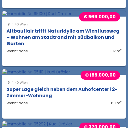
€ 569.000,00
1140 Wien
Altbauflair trifft Naturidylle am Wienflussweg
– Wohnen am Stadtrand mit Südbalkon und
Garten
2
Wohnfläche:
102 m
€ 185.000,00
1140 Wien
Super Lage gleich neben dem Auhofcenter! 2-
Zimmer-Wohnung
2
Wohnfläche:
60 m
€ 370.000,00