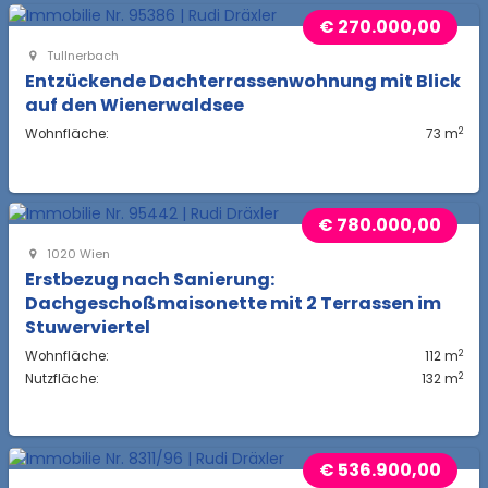
€ 270.000,00
Tullnerbach
Entzückende Dachterrassenwohnung mit Blick
auf den Wienerwaldsee
2
Wohnfläche:
73 m
€ 780.000,00
1020 Wien
Erstbezug nach Sanierung:
Dachgeschoßmaisonette mit 2 Terrassen im
Stuwerviertel
2
Wohnfläche:
112 m
2
Nutzfläche:
132 m
€ 536.900,00