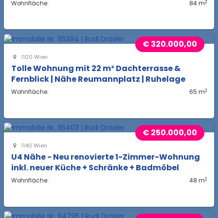
2
Wohnfläche:
84 m
€ 320.000,00
1100 Wien
Tolle Wohnung mit 22 m² Dachterrasse &
Fernblick | Nähe Reumannplatz | Ruhelage
2
Wohnfläche:
65 m
€ 250.000,00
1140 Wien
U4 Nähe - Neu renovierte 1-Zimmer-Wohnung
inkl. neuer Küche + Schränke + Badmöbel
2
Wohnfläche:
48 m