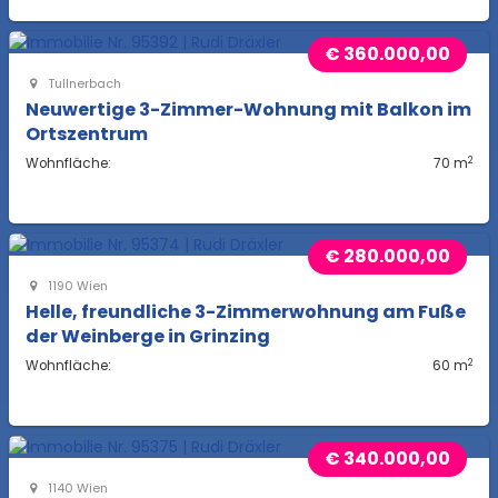
€ 360.000,00
Tullnerbach
Neuwertige 3-Zimmer-Wohnung mit Balkon im
Ortszentrum
2
Wohnfläche:
70 m
€ 280.000,00
1190 Wien
Helle, freundliche 3-Zimmerwohnung am Fuße
der Weinberge in Grinzing
2
Wohnfläche:
60 m
€ 340.000,00
1140 Wien