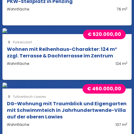
PKW-Stellplatz in Penzing
2
Wohnfläche:
76 m
€ 520.000,00
Purkersdorf
Wohnen mit Reihenhaus-Charakter: 124 m²
zzgl. Terrasse & Dachterrasse im Zentrum
2
Wohnfläche:
124 m
€ 460.000,00
Tullnerbach-Lawies
DG-Wohnung mit Traumblick und Eigengarten
mit Schwimmteich in Jahrhundertwende-Villa
auf der oberen Lawies
2
Wohnfläche:
107 m