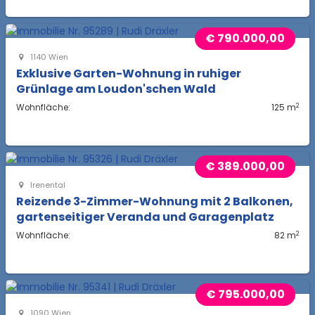
€ 790.000,00
1140 Wien
Exklusive Garten-Wohnung in ruhiger
Grünlage am Loudon'schen Wald
2
Wohnfläche:
125 m
€ 389.000,00
Irenental
Reizende 3-Zimmer-Wohnung mit 2 Balkonen,
gartenseitiger Veranda und Garagenplatz
2
Wohnfläche:
82 m
€ 795.000,00
1090 Wien