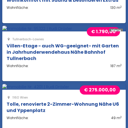
Wohnkomfort mit Sauna & besonderen Extras
2
Wohnfläche:
130 m
€ 1.790,00
Miete
Tullnerbach-Lawies
Villen-Etage - auch WG-geeignet- mit Garten
in Jahrhunderwendehaus Nähe Bahnhof
Tullnerbach
2
Wohnfläche:
187 m
€ 275.000,00
1160 Wien
Tolle, renovierte 2-Zimmer-Wohnung Nähe U6
und Yppenplatz
2
Wohnfläche:
49 m