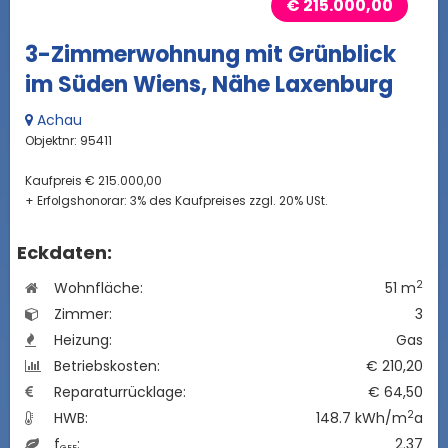
€ 215.000,00
3-Zimmerwohnung mit Grünblick
im Süden Wiens, Nähe Laxenburg
Achau
Objektnr: 95411
Kaufpreis € 215.000,00
+ Erfolgshonorar: 3% des Kaufpreises zzgl. 20% USt.
Eckdaten:
2
Wohnfläche:
51 m
Zimmer:
3
Heizung:
Gas
Betriebskosten:
€ 210,20
Reparaturrücklage:
€ 64,50
2
HWB:
148.7 kWh/m
a
f
:
2.37