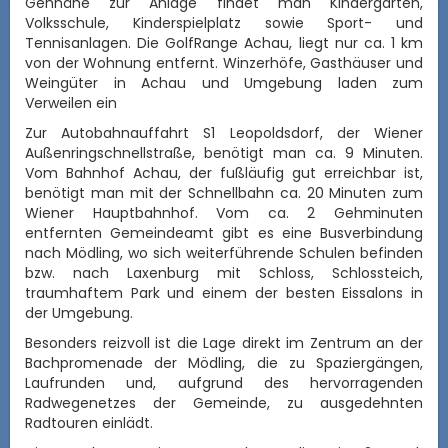
Gehnähe zur Anlage findet man Kindergarten,
Volksschule, Kinderspielplatz sowie Sport- und
Tennisanlagen. D
ie GolfRange Achau, liegt nur ca. 1 km
von der Wohnung entfernt. Winzerhöfe, Gasthäuser und
Weingüter in Achau und Umgebung laden zum
Verweilen ein
Zur Autobahnauffahrt S1 Leopoldsdorf, der Wiener
Außenringschnellstraße, benötigt man ca. 9 Minuten.
Vom Bahnhof Achau, der fußläufig gut erreichbar ist,
benötigt man mit der Schnellbahn ca. 20 Minuten zum
Wiener Hauptbahnhof. Vom ca. 2 Gehminuten
entfernten Gemeindeamt gibt es eine Busverbindung
nach Mödling, wo sich weiterführende Schulen befinden
bzw. nach Laxenburg mit Schloss, Schlossteich,
traumhaftem Park und einem der besten Eissalons in
der Umgebung.
Besonders reizvoll ist die Lage direkt im Zentrum an der
Bachpromenade der Mödling, die zu Spaziergängen,
Laufrunden und, aufgrund des hervorragenden
Radwegenetzes der Gemeinde, zu ausgedehnten
Radtouren einlädt.