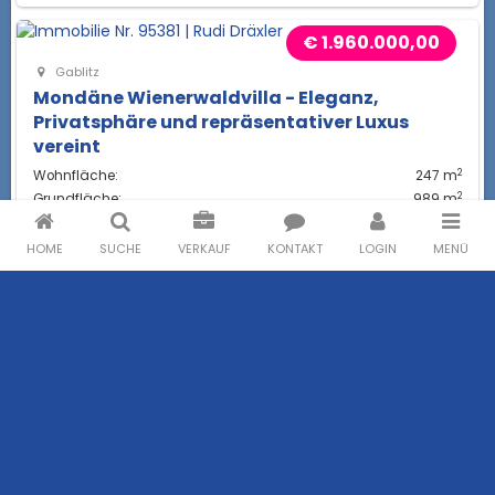
€ 1.960.000,00
Gablitz
Mondäne Wienerwaldvilla - Eleganz,
Privatsphäre und repräsentativer Luxus
vereint
2
Wohnfläche:
247 m
2
Grundfläche:
989 m
2
Nutzfläche:
367 m
HOME
SUCHE
VERKAUF
KONTAKT
LOGIN
MENÜ
Miete
Mietwohnungen
Häuser zur Miete