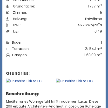
Wohnfläche:
259 m
2
Grundfläche:
1.737 m
Zimmer:
5
Heizung:
Erdwärme
2
HWB:
46.2 kWh/m
a
f
:
0.49
GEE
Bäder:
1
2
Terrassen:
2: 134,1 m
2
Garagen:
1: 68,09 m
Grundriss:
Beschreibung:
Mediterranes Wohngefühl trifft modernen Luxus: Diese
2011 erbaute Architekten-Villa liegt in absoluter Ruhelage