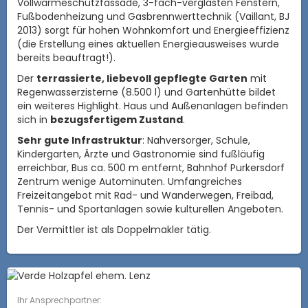
Vollwärmeschutzfassade, 3-fach-verglasten Fenstern,
Fußbodenheizung und Gasbrennwerttechnik (Vaillant, BJ
2013) sorgt für hohen Wohnkomfort und Energieeffizienz
(die Erstellung eines aktuellen Energieausweises wurde
bereits beauftragt!).
Der
terrassierte, liebevoll gepflegte Garten
mit
Regenwasserzisterne (8.500 l) und Gartenhütte bildet
ein weiteres Highlight. Haus und Außenanlagen befinden
sich in
bezugsfertigem Zustand
.
Sehr gute Infrastruktur
: Nahversorger, Schule,
Kindergarten, Ärzte und Gastronomie sind fußläufig
erreichbar, Bus ca. 500 m entfernt, Bahnhof Purkersdorf
Zentrum wenige Autominuten. Umfangreiches
Freizeitangebot mit Rad- und Wanderwegen, Freibad,
Tennis- und Sportanlagen sowie kulturellen Angeboten.
Der Vermittler ist als Doppelmakler tätig.
Ihr Ansprechpartner: