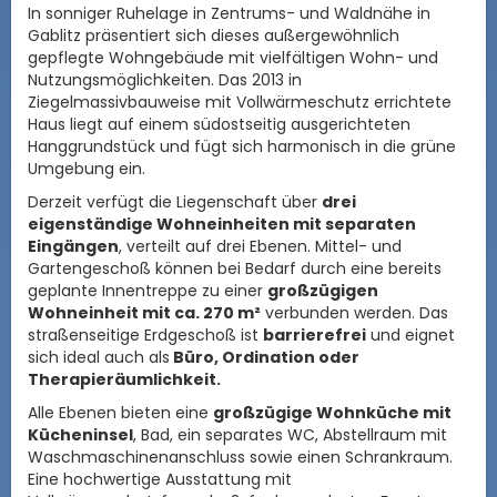
In sonniger Ruhelage in Zentrums- und Waldnähe in
Gablitz präsentiert sich dieses außergewöhnlich
gepflegte Wohngebäude mit vielfältigen Wohn- und
Nutzungsmöglichkeiten. Das 2013 in
Ziegelmassivbauweise mit Vollwärmeschutz errichtete
Haus liegt auf einem südostseitig ausgerichteten
Hanggrundstück und fügt sich harmonisch in die grüne
Umgebung ein.
Derzeit verfügt die Liegenschaft über
drei
eigenständige Wohneinheiten mit separaten
Eingängen
, verteilt auf drei Ebenen. Mittel- und
Gartengeschoß können bei Bedarf durch eine bereits
geplante Innentreppe zu einer
großzügigen
Wohneinheit mit ca. 270 m²
verbunden werden. Das
straßenseitige Erdgeschoß ist
barrierefrei
und eignet
sich ideal auch als
Büro, Ordination oder
Therapieräumlichkeit.
Alle Ebenen bieten eine
großzügige Wohnküche mit
Kücheninsel
, Bad, ein separates WC, Abstellraum mit
Waschmaschinenanschluss sowie einen Schrankraum.
Eine hochwertige Ausstattung mit