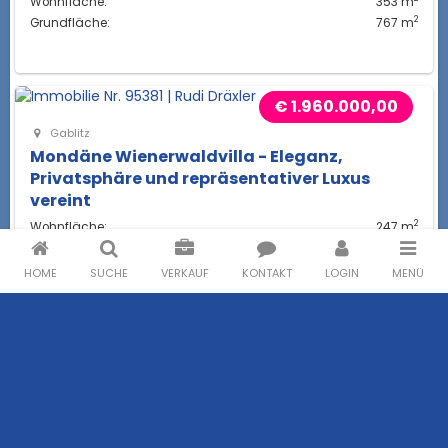
Wohnfläche:
353 m
2
Grundfläche:
767 m
€ 1.960.000,00
Gablitz
Mondäne Wienerwaldvilla - Eleganz,
Privatsphäre und repräsentativer Luxus
vereint
2
Wohnfläche:
247 m
2
Grundfläche:
989 m
2
Nutzfläche:
367 m
HOME
SUCHE
VERKAUF
KONTAKT
LOGIN
MENÜ