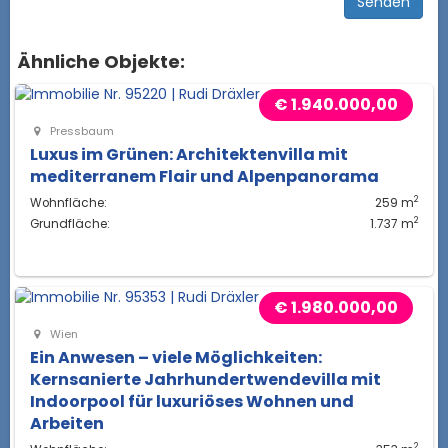
Ähnliche Objekte:
€ 1.940.000,00
Pressbaum
Luxus im Grünen: Architektenvilla mit
mediterranem Flair und Alpenpanorama
2
Wohnfläche:
259 m
2
Grundfläche:
1.737 m
€ 1.980.000,00
Wien
Ein Anwesen – viele Möglichkeiten:
Kernsanierte Jahrhundertwendevilla mit
Indoorpool für luxuriöses Wohnen und
Arbeiten
2