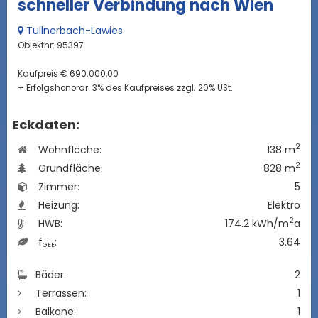
schneller Verbindung nach Wien
Tullnerbach-Lawies
Objektnr: 95397
Kaufpreis € 690.000,00
+ Erfolgshonorar: 3% des Kaufpreises zzgl. 20% USt.
Eckdaten:
2
Wohnfläche:
138 m
2
Grundfläche:
828 m
Zimmer:
5
Heizung:
Elektro
2
HWB:
174.2 kWh/m
a
f
:
3.64
GEE
Bäder:
2
Terrassen:
1
Balkone:
1