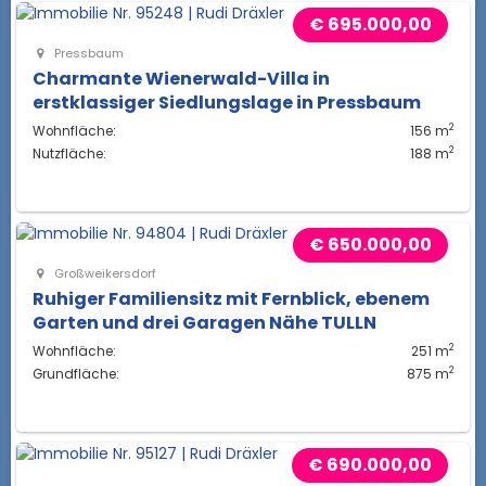
€ 695.000,00
Pressbaum
Charmante Wienerwald-Villa in
erstklassiger Siedlungslage in Pressbaum
2
Wohnfläche:
156 m
2
Nutzfläche:
188 m
€ 650.000,00
Großweikersdorf
Ruhiger Familiensitz mit Fernblick, ebenem
Garten und drei Garagen Nähe TULLN
2
Wohnfläche:
251 m
2
Grundfläche:
875 m
€ 690.000,00