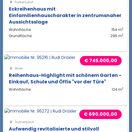
Purkersdorf
Eckreihenhaus mit
Einfamilienhauscharakter in zentrumsnaher
Aussichtsslage
2
Wohnfläche:
154 m
2
Grundfläche:
296 m
€ 745.000,00
Wien
Reihenhaus-Highlight mit schönem Garten -
Einkauf, Schule und Öffis "vor der Türe"
2
Wohnfläche:
124 m
€ 690.000,00
Tullnerbach
Aufwendig revitalisierte und stilvoll