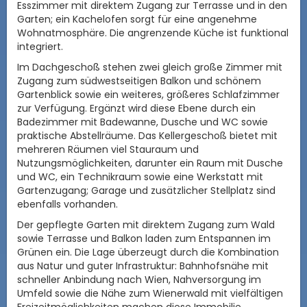
Esszimmer mit direktem Zugang zur Terrasse und in den
Garten; ein Kachelofen sorgt für eine angenehme
Wohnatmosphäre. Die angrenzende Küche ist funktional
integriert.
Im Dachgeschoß stehen zwei gleich große Zimmer mit
Zugang zum südwestseitigen Balkon und schönem
Gartenblick sowie ein weiteres, größeres Schlafzimmer
zur Verfügung. Ergänzt wird diese Ebene durch ein
Badezimmer mit Badewanne, Dusche und WC sowie
praktische Abstellräume. Das Kellergeschoß bietet mit
mehreren Räumen viel Stauraum und
Nutzungsmöglichkeiten, darunter ein Raum mit Dusche
und WC, ein Technikraum sowie eine Werkstatt mit
Gartenzugang; Garage und zusätzlicher Stellplatz sind
ebenfalls vorhanden.
Der gepflegte Garten mit direktem Zugang zum Wald
sowie Terrasse und Balkon laden zum Entspannen im
Grünen ein. Die Lage überzeugt durch die Kombination
aus Natur und guter Infrastruktur: Bahnhofsnähe mit
schneller Anbindung nach Wien, Nahversorgung im
Umfeld sowie die Nähe zum Wienerwald mit vielfältigen
Freizeitmöglichkeiten machen diese Immobilie