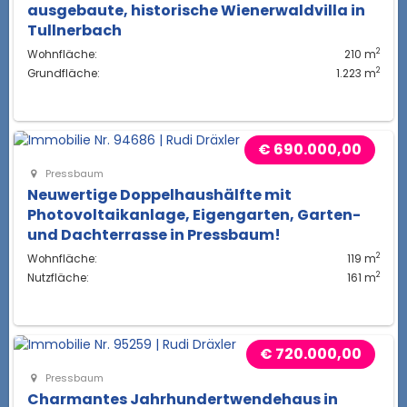
ausgebaute, historische Wienerwaldvilla in
Tullnerbach
2
Wohnfläche:
210 m
2
Grundfläche:
1.223 m
€ 690.000,00
Pressbaum
Neuwertige Doppelhaushälfte mit
Photovoltaikanlage, Eigengarten, Garten-
und Dachterrasse in Pressbaum!
2
Wohnfläche:
119 m
2
Nutzfläche:
161 m
€ 720.000,00
Pressbaum
Charmantes Jahrhundertwendehaus in