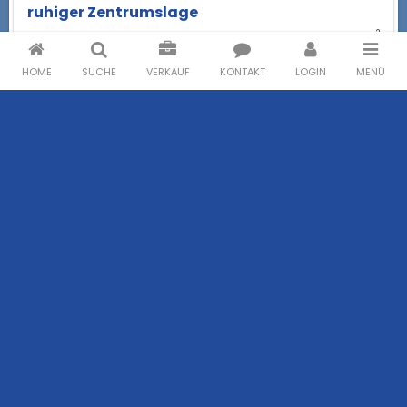
ruhiger Zentrumslage
2
Wohnfläche:
200 m
2
Grundfläche:
1.342 m
HOME
SUCHE
VERKAUF
KONTAKT
LOGIN
MENÜ
€ 700.000,00
Wien
Zwischen Hanusch-Krankenhaus und
Flötzersteig gelegenes, gepflegtes
Einfamilienhaus
2
Wohnfläche:
117 m
2
Grundfläche:
412 m
€ 650.000,00
Pressbaum
Teilsaniertes Wohnhaus mit viel Platz,
Grünblick und Entwicklungspotenzial in