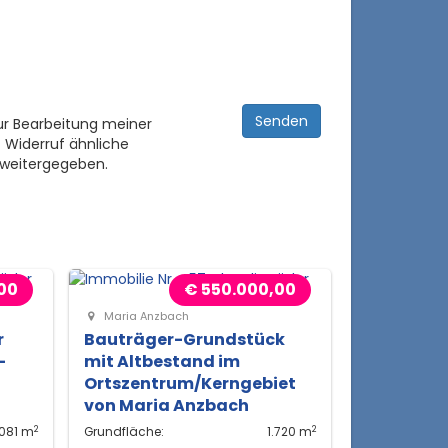
ur Bearbeitung meiner
 Widerruf ähnliche
 weitergegeben.
00
€ 550.000,00
Maria Anzbach
r
Bauträger-Grundstück
-
mit Altbestand im
Ortszentrum/Kerngebiet
von Maria Anzbach
2
2
.081 m
Grundfläche:
1.720 m