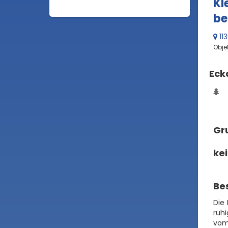
Kl
be
11
Obje
Eck
Gru
ke
Be
Die
ruh
vom 