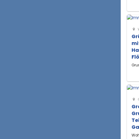
Gr
mi
Ha
Fl
Gru
G
Gr
Gr
Te
Ga
Woh