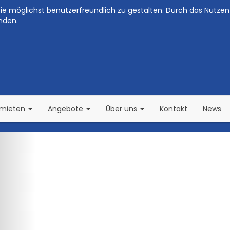
e möglichst benutzerfreundlich zu gestalten. Durch das Nutzen 
nden.
(current)
(current)
rmieten
Angebote
Über uns
Kontakt
News
Zurück