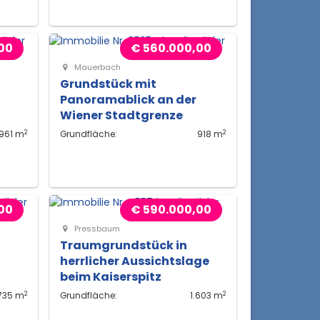
00
€ 560.000,00
Mauerbach
Grundstück mit
Panoramablick an der
Wiener Stadtgrenze
2
2
961 m
Grundfläche:
918 m
00
€ 590.000,00
Pressbaum
Traumgrundstück in
herrlicher Aussichtslage
beim Kaiserspitz
2
2
735 m
Grundfläche:
1.603 m