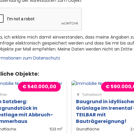
usendung der Adressdaten zum Objekt
a, ich erkläre mich damit einverstanden, dass meine Angaben z
nfrage elektronisch gespeichert werden und dass Sie mir bis auf
bjekte per Mail empfehlen. Meine Daten werden nicht an Dritte
ormationen zum Datenschutz
liche Objekte:
€ 540.000,00
€ 590.000,
Wien
Tullnerbach
 Satzberg:
Baugrund in idyllische
kgrundstück in
Grünlage im Irenental 
stlage mit Abbruch-
TEILBAR mit
mmerhaus
Bauträgereignung!
2
ndfläche:
523 m
Grundfläche:
2