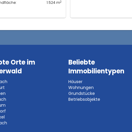
2
ndfläche:
1.524 m
bte Orte im
Beliebte
erwald
Immobilientypen
bach
Häuser
urt
Wohnungen
ben
Grundstücke
ach
Betriebsobjekte
aum
orf
kel
bach