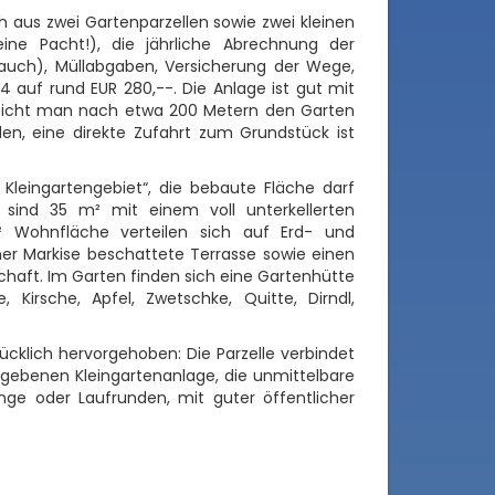
aus zwei Gartenparzellen sowie zwei kleinen
ne Pacht!), die jährliche Abrechnung der
rauch), Müllabgaben, Versicherung der Wege,
 auf rund EUR 280,--. Die Anlage ist gut mit
 erreicht man nach etwa 200 Metern den Garten
den, eine direkte Zufahrt zum Grundstück ist
leingartengebiet“, die bebaute Fläche darf
 sind 35 m² mit einem voll unterkellerten
 Wohnfläche verteilen sich auf Erd- und
ner Markise beschattete Terrasse sowie einen
haft. Im Garten finden sich eine Gartenhütte
 Kirsche, Apfel, Zwetschke, Quitte, Dirndl,
ücklich hervorgehoben: Die Parzelle verbindet
umgebenen Kleingartenanlage, die unmittelbare
ge oder Laufrunden, mit guter öffentlicher