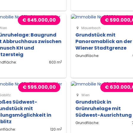
€ 645.000,00
€ 590.000,
Wien
Mauerbach
ünruhelage: Baugrund
Grundstück mit
t Abbruchhaus zwischen
Panoramablick an der
nusch KH und
Wiener Stadtgrenze
ötzersteig
Grundfläche:
2
ndfläche:
603 m
€ 595.000,00
€ 630.000,
ablitz
Wien
oßes Südwest-
Grundstück in
undstück mit
Grünruhelage mit
ilungsmöglichkeit in
Südwest-Ausrichtung
blitz
Grundfläche:
2
nfläche:
120 m