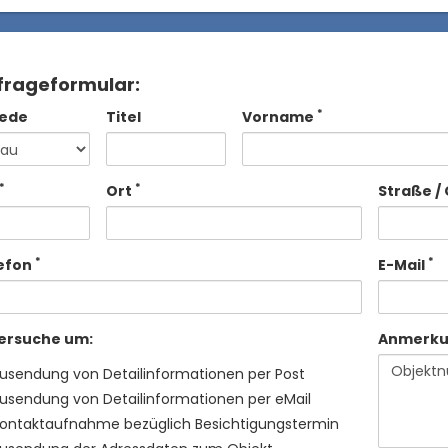
frageformular:
*
ede
Titel
Vorname
*
*
Ort
Straße / 
*
*
efon
E-Mail
 ersuche um:
Anmerk
usendung von Detailinformationen per Post
usendung von Detailinformationen per eMail
ontaktaufnahme bezüglich Besichtigungstermin