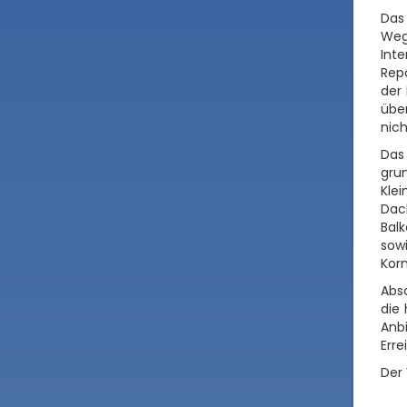
Das
Weg
Int
Repa
der 
übe
nich
Das
gru
Kle
Dac
Bal
sow
Korn
Absc
die 
Anb
Erre
Der 