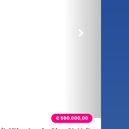
rößern
€ 590.000,00