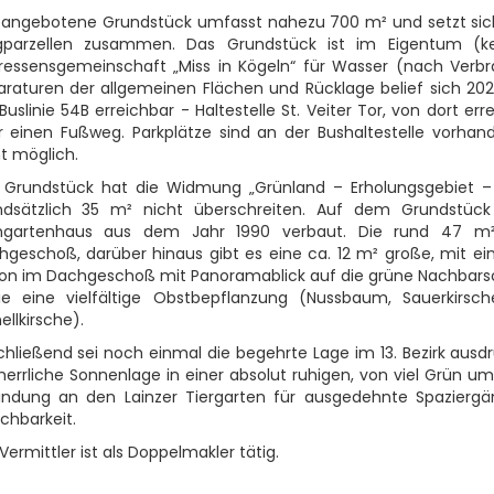
 angebotene Grundstück umfasst nahezu 700 m² und setzt sich 
parzellen zusammen. Das Grundstück ist im Eigentum (kei
eressensgemeinschaft „Miss in Kögeln“ für Wasser (nach Verb
raturen der allgemeinen Flächen und Rücklage belief sich 2024
Buslinie 54B erreichbar - Haltestelle St. Veiter Tor, von dort
r einen Fußweg. Parkplätze sind an der Bushaltestelle vorhan
t möglich.
 Grundstück hat die Widmung „Grünland – Erholungsgebiet – K
ndsätzlich 35 m² nicht überschreiten. Auf dem Grundstück
ingartenhaus aus dem Jahr 1990 verbaut. Die rund 47 m²
hgeschoß, darüber hinaus gibt es eine ca. 12 m² große, mit ei
kon im Dachgeschoß mit Panoramablick auf die grüne Nachbarsc
ie eine vielfältige Obstbepflanzung (Nussbaum, Sauerkirsche,
ellkirsche).
hließend sei noch einmal die begehrte Lage im 13. Bezirk ausdr
herrliche Sonnenlage in einer absolut ruhigen, von viel Grün 
indung an den Lainzer Tiergarten für ausgedehnte Spaziergän
ichbarkeit.
Vermittler ist als Doppelmakler tätig.