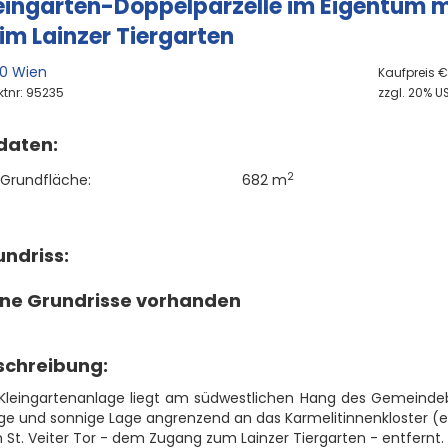
eingarten-Doppelparzelle im Eigentum mi
im Lainzer Tiergarten
30 Wien
Kaufpreis 
ktnr: 95235
zzgl. 20% US
daten:
2
Grundfläche:
682 m
ndriss:
ine Grundrisse vorhanden
schreibung:
 Kleingartenanlage liegt am südwestlichen Hang des Gemeindebe
ige und sonnige Lage angrenzend an das Karmelitinnenkloster 
St. Veiter Tor - dem Zugang zum Lainzer Tiergarten - entfernt.