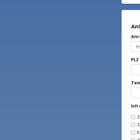
An
Anr
PLZ
Tel
Ich
Z
Z
K