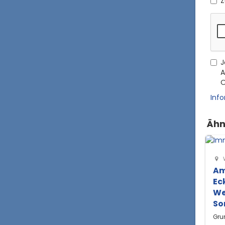
Z
J
A
O
Inf
Ähn
Am
Ec
We
So
Gru