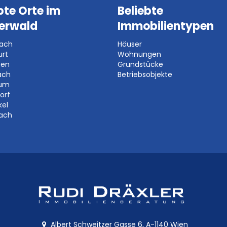
bte Orte im
Beliebte
erwald
Immobilientypen
bach
Häuser
urt
Wohnungen
ben
Grundstücke
ach
Betriebsobjekte
aum
orf
kel
bach
Albert Schweitzer Gasse 6, A-1140 Wien