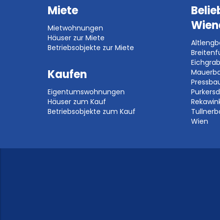
Miete
Belie
Wien
Mietwohnungen
Häuser zur Miete
Altleng
Betriebsobjekte zur Miete
Breitenf
Eichgra
Kaufen
Mauerb
Pressb
Eigentumswohnungen
Purkersd
Häuser zum Kauf
Rekawin
Betriebsobjekte zum Kauf
Tullner
Wien