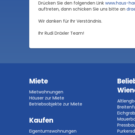
Drücken Sie den folgenden Link
www.haus-hau
auftreten, dann schicken Sie uns bitte an
dra
Wir danken für Ihr Verständnis.
Ihr Rudi Dräxler Team!
Miete
Belie
Wien
Mietwohnungen
Häuser zur Miete
Altleng
Betriebsobjekte zur Miete
Breitenf
Eichgra
Kaufen
Mauerb
Pressb
Eigentumswohnungen
Purkersd