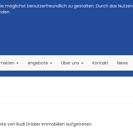
e möglichst benutzerfreundlich zu gestalten. Durch das Nutzen 
nden.
(current)
(current)
rmieten
Angebote
Über uns
Kontakt
News
seite von Rudi Dräxler Immobilien aufgetreten.