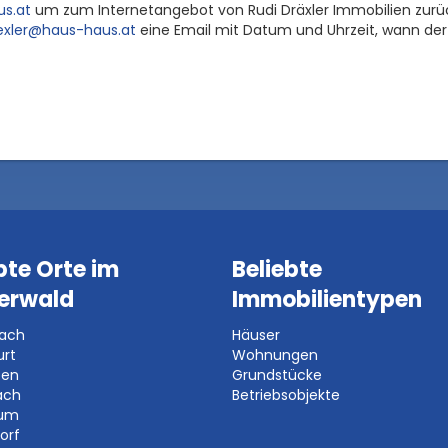
s.at
um zum Internetangebot von Rudi Dräxler Immobilien zurück
exler@haus-haus.at
eine Email mit Datum und Uhrzeit, wann der 
bte Orte im
Beliebte
erwald
Immobilientypen
bach
Häuser
urt
Wohnungen
ben
Grundstücke
ach
Betriebsobjekte
aum
orf