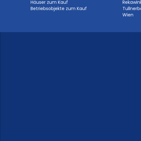
Häuser zum Kauf
Rekawin
Betriebsobjekte zum Kauf
Tullner
Wien