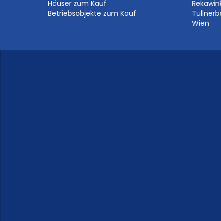
Häuser zum Kauf
Rekawin
Betriebsobjekte zum Kauf
Tullner
Wien