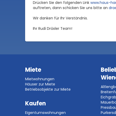
Drücken Sie den folgenden Link
www.haus-hau
auftreten, dann schicken Sie uns bitte an
dra
Wir danken für Ihr Verständnis.
Ihr Rudi Dräxler Team!
Miete
Belie
Wien
Mietwohnungen
Häuser zur Miete
Altleng
Betriebsobjekte zur Miete
Breitenf
Eichgra
Kaufen
Mauerb
Pressb
Eigentumswohnungen
Purkersd