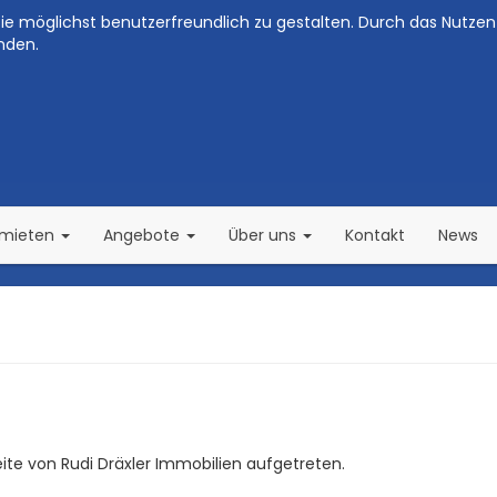
e möglichst benutzerfreundlich zu gestalten. Durch das Nutzen 
nden.
(current)
(current)
rmieten
Angebote
Über uns
Kontakt
News
seite von Rudi Dräxler Immobilien aufgetreten.