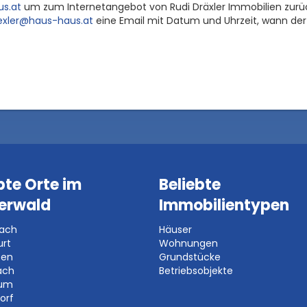
s.at
um zum Internetangebot von Rudi Dräxler Immobilien zurück
exler@haus-haus.at
eine Email mit Datum und Uhrzeit, wann der 
bte Orte im
Beliebte
erwald
Immobilientypen
bach
Häuser
urt
Wohnungen
ben
Grundstücke
ach
Betriebsobjekte
aum
orf