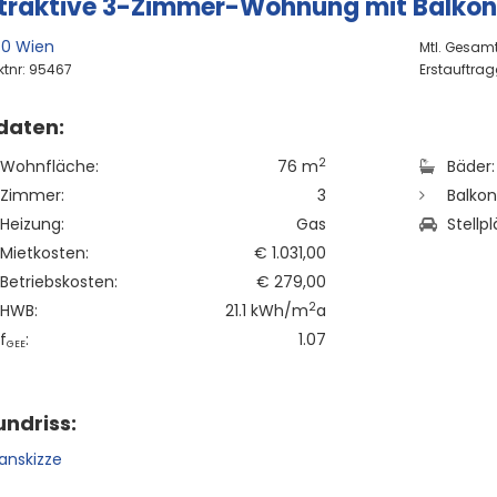
traktive 3-Zimmer-Wohnung mit Balkon 
40 Wien
Mtl. Gesamtm
ktnr: 95467
Erstauftrag
daten:
2
Wohnfläche:
76 m
Bäder:
Zimmer:
3
Balkon
Heizung:
Gas
Stellpl
Mietkosten:
€ 1.031,00
Betriebskosten:
€ 279,00
2
HWB:
21.1 kWh/m
a
f
:
1.07
GEE
ndriss: