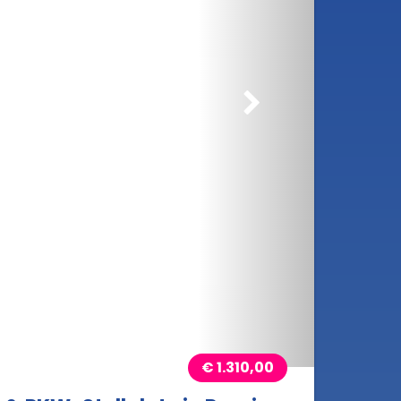
rößern
€ 1.310,00