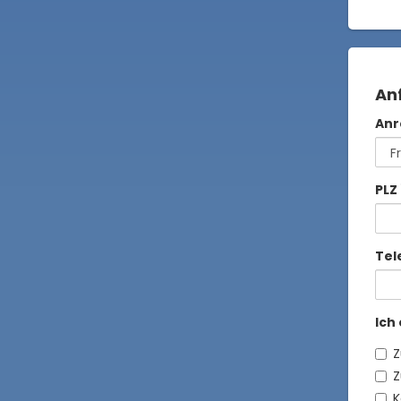
An
Anr
PLZ
Tel
Ich
Z
Z
K