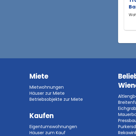
Tr
Ba
Woh
Miete
Belie
Wien
Mietwohnungen
Häuser zur Miete
Altleng
Betriebsobjekte zur Miete
Breitenf
Eichgra
Kaufen
Mauerb
Pressb
Eigentumswohnungen
Purkersd
Häuser zum Kauf
Rekawin