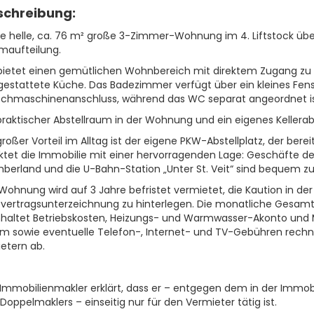
schreibung:
se helle, ca. 76 m² große 3-Zimmer-Wohnung im 4. Liftstock üb
maufteilung.
bietet einen gemütlichen Wohnbereich mit direktem Zugang zu 
estattete Küche. Das Badezimmer verfügt über ein kleines Fens
chmaschinenanschluss, während das WC separat angeordnet is
praktischer Abstellraum in der Wohnung und ein eigenes Kellerabt
großer Vorteil im Alltag ist der eigene PKW-Abstellplatz, der bere
tet die Immobilie mit einer hervorragenden Lage: Geschäfte de
erland und die U-Bahn-Station „Unter St. Veit“ sind bequem zu
Wohnung wird auf 3 Jahre befristet vermietet, die Kaution in de
tvertragsunterzeichnung zu hinterlegen. Die monatliche Gesamt
nhaltet Betriebskosten, Heizungs- und Warmwasser-Akonto und 
m sowie eventuelle Telefon-, Internet- und TV-Gebühren rechnen
etern ab.
Immobilienmakler erklärt, dass er – entgegen dem in der Immo
Doppelmaklers – einseitig nur für den Vermieter tätig ist.