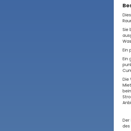
Be
Die
Rau
Sie 
ausg
Was
Ein 
Ein 
punk
Cumb
Die 
Mie
bei
Stro
Anbi
Der 
des 