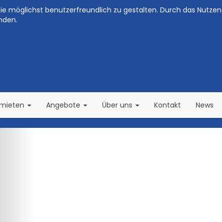
e möglichst benutzerfreundlich zu gestalten. Durch das Nutzen 
nden.
(current)
(current)
rmieten
Angebote
Über uns
Kontakt
News
Zurück