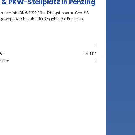
& PKW-Stellplatz in Penzing
iete inkl. BK € 1.310,00
+ Erfolgshonorar: Gemäß
geberprinzip bezahlt der Abgeber die Provision.
1
2
e:
1: 4 m
ätze:
1