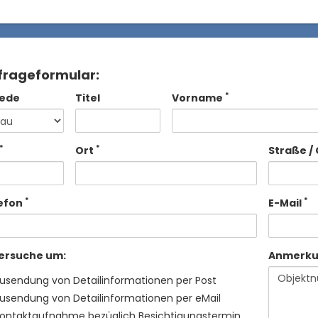
frageformular:
*
ede
Titel
Vorname
*
*
Ort
Straße / 
*
*
efon
E-Mail
 ersuche um:
Anmerk
usendung von Detailinformationen per Post
usendung von Detailinformationen per eMail
ontaktaufnahme bezüglich Besichtigungstermin