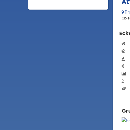
At
11
Obje
Eck
Gru