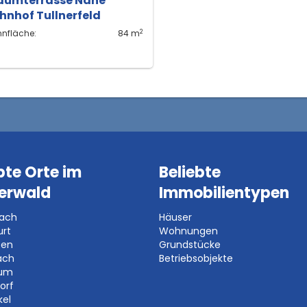
aumterrasse Nähe
hnhof Tullnerfeld
2
nfläche:
84 m
bte Orte im
Beliebte
erwald
Immobilientypen
bach
Häuser
urt
Wohnungen
ben
Grundstücke
ach
Betriebsobjekte
aum
orf
kel