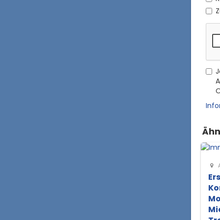
Z
J
A
O
Inf
Ähn
A
Er
Ko
Mo
Mi