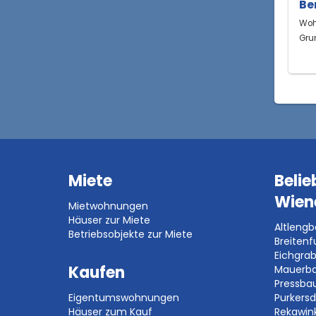
Be
Woh
Gru
Miete
Belie
Wien
Mietwohnungen
Häuser zur Miete
Altleng
Betriebsobjekte zur Miete
Breitenf
Eichgra
Kaufen
Mauerb
Pressb
Eigentumswohnungen
Purkersd
Häuser zum Kauf
Rekawin