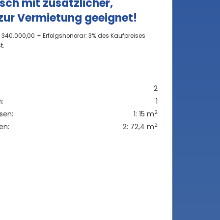
sch mit zusätzlicher,
zur Vermietung geeignet!
€ 340.000,00
+ Erfolgshonorar: 3% des Kaufpreises
t.
2
:
1
2
sen:
1: 15 m
2
en:
2: 72,4 m