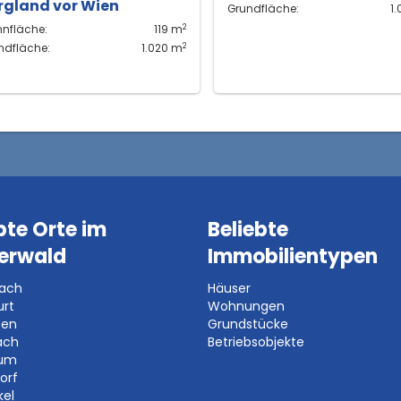
rgland vor Wien
Grundfläche:
1
2
nfläche:
119 m
2
ndfläche:
1.020 m
bte Orte im
Beliebte
erwald
Immobilientypen
bach
Häuser
urt
Wohnungen
ben
Grundstücke
ach
Betriebsobjekte
aum
orf
kel