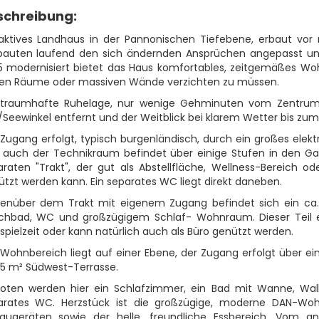
schreibung:
raktives Landhaus in der Pannonischen Tiefebene, erbaut vor
auten laufend den sich ändernden Ansprüchen angepasst und
5 modernisiert bietet das Haus komfortables, zeitgemäßes Woh
en Räume oder massiven Wände verzichten zu müssen.
 traumhafte Ruhelage, nur wenige Gehminuten vom Zentrum 
Seewinkel entfernt und der Weitblick bei klarem Wetter bis zum N
Zugang erfolgt, typisch burgenländisch, durch ein großes elekt
h auch der Technikraum befindet über einige Stufen in den Gar
raten "Trakt", der gut als Abstellfläche, Wellness-Bereich od
tzt werden kann. Ein separates WC liegt direkt daneben.
enüber dem Trakt mit eigenem Zugang befindet sich ein ca.
chbad, WC und großzügigem Schlaf- Wohnraum. Dieser Teil e
spielzeit oder kann natürlich auch als Büro genützt werden.
 Wohnbereich liegt auf einer Ebene, der Zugang erfolgt über e
15 m² Südwest-Terrasse.
oten werden hier ein Schlafzimmer, ein Bad mit Wanne, Wa
arates WC. Herzstück ist die großzügige, moderne DAN-Wo
baugeräten sowie der helle, freundliche Essbereich. Vom