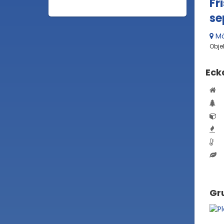
Fr
se
Mö
Obje
Eck
Gru