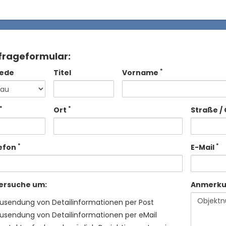
frageformular:
*
ede
Titel
Vorname
*
*
Ort
Straße / 
*
*
efon
E-Mail
 ersuche um:
Anmerk
usendung von Detailinformationen per Post
usendung von Detailinformationen per eMail