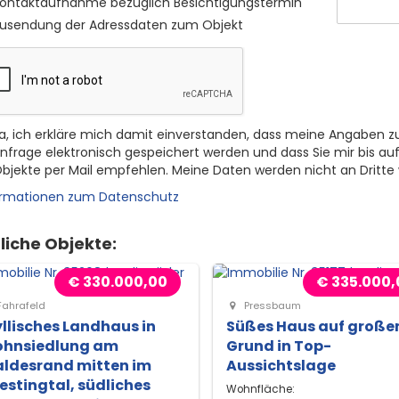
ontaktaufnahme bezüglich Besichtigungstermin
usendung der Adressdaten zum Objekt
a, ich erkläre mich damit einverstanden, dass meine Angaben z
nfrage elektronisch gespeichert werden und dass Sie mir bis auf
bjekte per Mail empfehlen. Meine Daten werden nicht an Dritte
ormationen zum Datenschutz
liche Objekte:
€ 330.000,00
€ 335.000,
ahrafeld
Pressbaum
yllisches Landhaus in
Süßes Haus auf groß
hnsiedlung am
Grund in Top-
ldesrand mitten im
Aussichtslage
iestingtal, südliches
Wohnfläche: