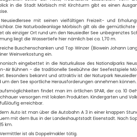
blick in die Stadt Mörbisch mit Kirchturm gibt es einen Ausga
ise.
 Neusiedlersee mit seinen vielfältigen Freizeit- und Erholu
ichbar.
Die Naturbadeanlage Mörbisch gilt als die gemütlichs
tet als einziger Ort rund um den Neusiedler See unbegrenztes 
mung liegt die Wassertiefe hier nämlich bei ca. 1,70 m.
lreiche Buschenschanken und Top Winzer (Biowein Johann Lang
iner Weinverkostung ein.
onisch eingebettet in die Naturkulisse des Nationalparks Neus
n-Air Bühnen - die traditionelle Seebühne der Seefestspiele M
et. Besonders bekannt und attraktiv ist der Naturpark Neusiedle
d um den See sportliche Herausforderungen annehmen können.
aufsmöglichkeiten findet man im örtlichen SPAR, der ca. 10 Geh
schhauer versorgen mit lokalen Produkten. Kindergarten und Vol
fußläufig erreichbar.
dem Auto ist man über die Autobahn A 3 in einer knappen Stund
uem mit dem Bus in der Landeshauptstadt Eisenstadt. Nach Sopr
25 km.
Vermittler ist als Doppelmakler tätig.