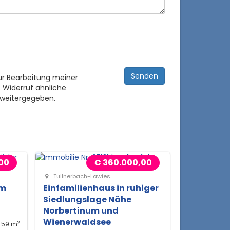
ur Bearbeitung meiner
 Widerruf ähnliche
 weitergegeben.
00
€ 360.000,00
Tullnerbach-Lawies
em
Einfamilienhaus in ruhiger
Siedlungslage Nähe
Norbertinum und
Wienerwaldsee
2
59 m