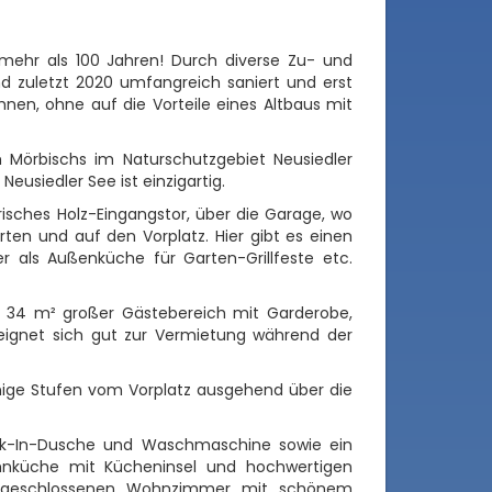
 mehr als 100 Jahren! Durch diverse Zu- und
 zuletzt 2020 umfangreich saniert und erst
nen, ohne auf die Vorteile eines Altbaus mit
Mörbischs im Naturschutzgebiet Neusiedler
eusiedler See ist einzigartig.
risches Holz-Eingangstor, über die Garage, wo
ten und auf den Vorplatz. Hier gibt es einen
er als Außenküche für Garten-Grillfeste etc.
 34 m² großer Gästebereich mit Garderobe,
ignet sich gut zur Vermietung während der
inige Stufen vom Vorplatz ausgehend über die
lk-In-Dusche und Waschmaschine sowie ein
hnküche mit Kücheninsel und hochwertigen
 angeschlossenen Wohnzimmer mit schönem