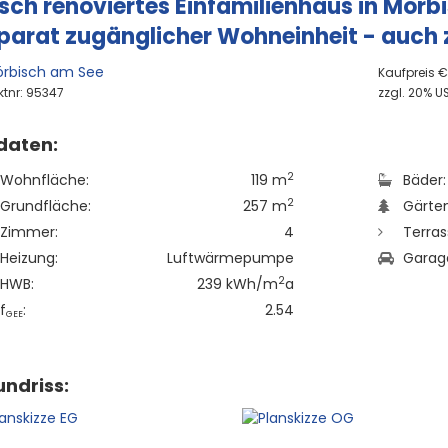
isch renoviertes Einfamilienhaus in Mörbi
parat zugänglicher Wohneinheit - auch 
rbisch am See
Kaufpreis 
ktnr: 95347
zzgl. 20% US
daten:
2
Wohnfläche:
119 m
Bäder:
2
Grundfläche:
257 m
Gärten
Zimmer:
4
Terras
Heizung:
Luftwärmepumpe
Garag
2
HWB:
239 kWh/m
a
f
:
2.54
GEE
ndriss: