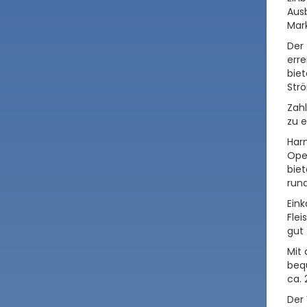
Aus
Mark
Der
erre
bie
Strö
Zah
zu e
Harm
Ope
biet
run
Eink
Flei
gut 
Mit 
beq
ca. 
Der 