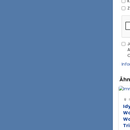
K
Z
J
A
O
Inf
Ähn
F
Id
Wo
Wa
Tr