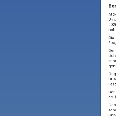
Be
Att
Umb
202
hoh
Die
See/
Der 
sic
sepa
genü
Geg
Dus
Fest
Der
ca. 
Geb
sep
Ein