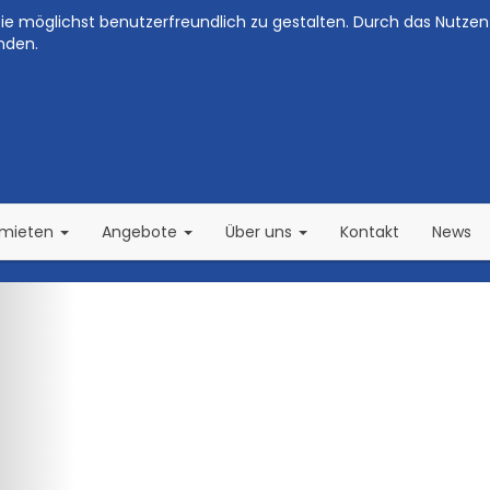
e möglichst benutzerfreundlich zu gestalten. Durch das Nutzen 
nden.
(current)
(current)
rmieten
Angebote
Über uns
Kontakt
News
Zurück