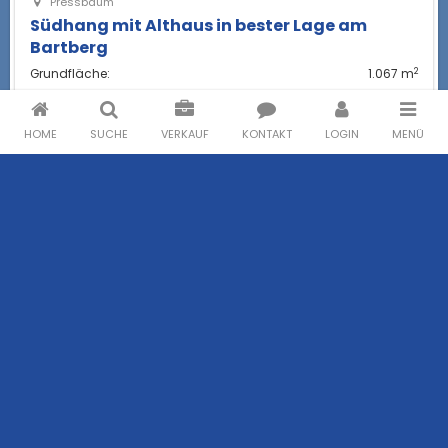
Pressbaum
Südhang mit Althaus in bester Lage am
Bartberg
2
Grundfläche:
1.067 m
HOME
SUCHE
VERKAUF
KONTAKT
LOGIN
MENÜ
Miete
Mietwohnungen
Häuser zur Miete
Betriebsobjekte zur Miete
Kaufen
Eigentumswohnungen
Häuser zum Kauf