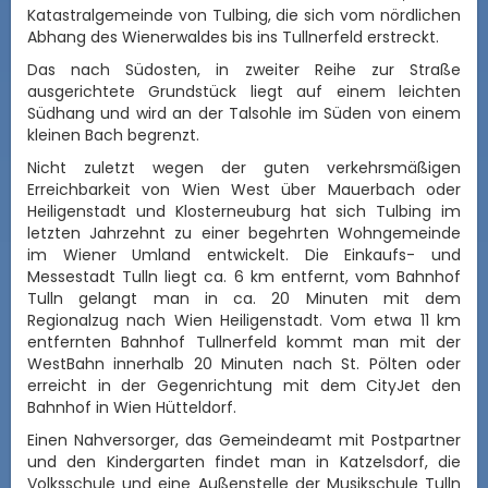
Katastralgemeinde von Tulbing, die sich vom nördlichen
Abhang des Wienerwaldes bis ins Tullnerfeld erstreckt.
Das nach Südosten, in zweiter Reihe zur Straße
ausgerichtete Grundstück liegt auf einem leichten
Südhang und wird an der Talsohle im Süden von einem
kleinen Bach begrenzt.
Nicht zuletzt wegen der guten verkehrsmäßigen
Erreichbarkeit von Wien West über Mauerbach oder
Heiligenstadt und Klosterneuburg hat sich Tulbing im
letzten Jahrzehnt zu einer begehrten Wohngemeinde
im Wiener Umland entwickelt. Die Einkaufs- und
Messestadt Tulln liegt ca. 6 km entfernt, vom Bahnhof
Tulln gelangt man in ca. 20 Minuten mit dem
Regionalzug nach Wien Heiligenstadt. Vom etwa 11 km
entfernten Bahnhof Tullnerfeld kommt man mit der
WestBahn innerhalb 20 Minuten nach St. Pölten oder
erreicht in der Gegenrichtung mit dem CityJet den
Bahnhof in Wien Hütteldorf.
Einen Nahversorger, das Gemeindeamt mit Postpartner
und den Kindergarten findet man in Katzelsdorf, die
Volksschule und eine Außenstelle der Musikschule Tulln