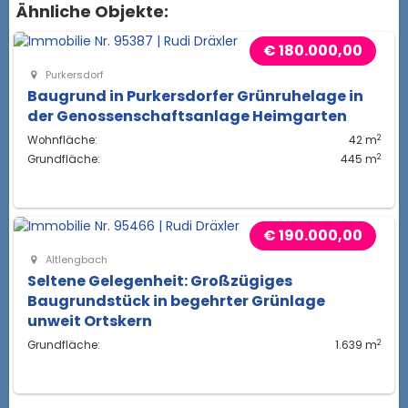
Ähnliche Objekte:
€ 180.000,00
Purkersdorf
Baugrund in Purkersdorfer Grünruhelage in
der Genossenschaftsanlage Heimgarten
2
Wohnfläche:
42 m
2
Grundfläche:
445 m
€ 190.000,00
Altlengbach
Seltene Gelegenheit: Großzügiges
Baugrundstück in begehrter Grünlage
unweit Ortskern
2
Grundfläche:
1.639 m