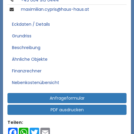
+43 664 915 6444
maximilian.cypris@haus-haus.at
Eckdaten / Details
Grundriss
Beschreibung
Ähnliche Objekte
Finanzrechner
Nebenkostenübersicht
Anfrageformular
PDF ausdrucken
Teilen:
Facebook
WhatsApp
Twitter
Email