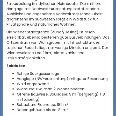
Streusiedlung im idyllischen Heimbautal. Die mittlere
Hanglage mit Nordwest-Ausrichtung bietet schöne
Ausblicke und angenehme Nachmittagssonne. Direkt
angrenzend im Südwesten sorgt ein Waldstück für
Privatsphäre und naturnahes Wohnen.
Die Wiener Stadtgrenze (Auhof/Liesing) ist rasch
erreichbar, ebenso bestehen gute Busverbindungen. Das
Ortszentrum von Wolfsgraben mit Infrastruktur des
täglichen Bedarfs liegt nur wenige Minuten entfernt. Der
Wienerwaldsee (ca. 1 km) bietet zahlreiche
Freizeitmöglichkeiten.
Eckdaten:
Ruhige Sackgassenlage
Hanglage (NW-Ausrichtung) mit guter Besonnung
Wald angrenzend
Widmung: BW, max. 2 Wohneinheiten
Offene Bauweise, Bauklasse: 5 m (bergseitig) / 8
m (talseitig)
Bebaubare Fläche ca. 182 m²
Nebengebäude bis ca. 81 m²