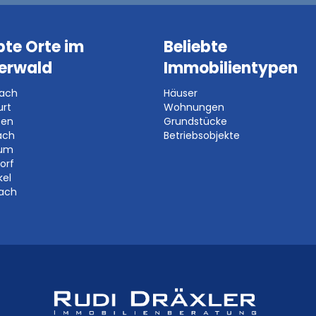
bte Orte im
Beliebte
erwald
Immobilientypen
bach
Häuser
urt
Wohnungen
ben
Grundstücke
ach
Betriebsobjekte
aum
orf
kel
bach