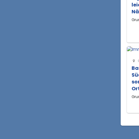
le
Nä
Gru
G
Ba
Sü
so
Or
Gru