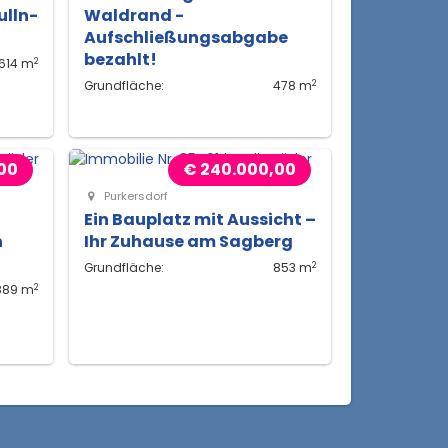
ulln-
Waldrand -
Aufschließungsabgabe
bezahlt!
2
614 m
2
Grundfläche:
478 m
00
€ 240.000,00
Purkersdorf
Ein Bauplatz mit Aussicht –
n
Ihr Zuhause am Sagberg
2
Grundfläche:
853 m
2
889 m