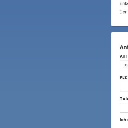
Eink
Der 
An
Anr
PLZ
Tel
Ich