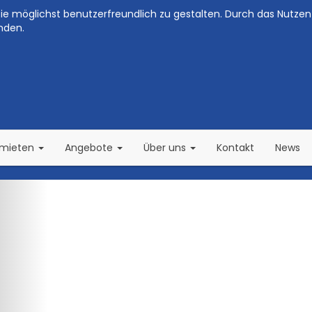
e möglichst benutzerfreundlich zu gestalten. Durch das Nutzen 
nden.
(current)
(current)
rmieten
Angebote
Über uns
Kontakt
News
Zurück