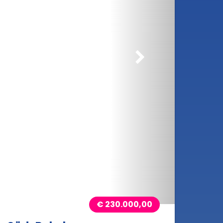
rößern
€ 230.000,00