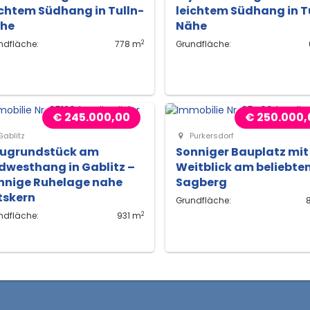
ichtem Südhang in Tulln-
leichtem Südhang in T
he
Nähe
2
ndfläche:
778 m
Grundfläche:
€ 245.000,00
€ 250.000,
ablitz
Purkersdorf
ugrundstück am
Sonniger Bauplatz mit
dwesthang in Gablitz –
Weitblick am beliebte
nnige Ruhelage nahe
Sagberg
tskern
Grundfläche:
2
ndfläche:
931 m