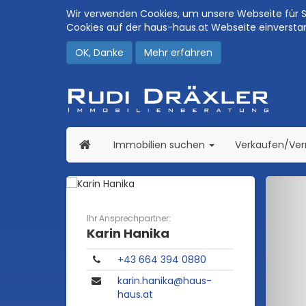
Wir verwenden Cookies, um unsere Webseite für Si
Cookies auf der haus-haus.at Webseite einversta
OK, Danke
Mehr erfahren
(current)
Immobilien suchen
Verkaufen/Ve
Ihr Ansprechpartner:
Karin Hanika
​+43 664 394 0880
karin.hanika@haus-
haus.at