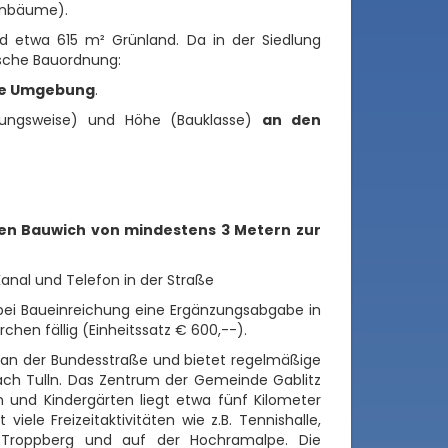
enbäume).
 etwa 615 m² Grünland. Da in der Siedlung
ische Bauordnung:
ie Umgebung
.
uungsweise) und Höhe (Bauklasse)
an den
hen Bauwich von mindestens 3 Metern zur
nal und Telefon in der Straße
ei Baueinreichung eine Ergänzungsabgabe in
chen fällig (Einheitssatz € 600,--).
t an der Bundesstraße und bietet regelmäßige
ach Tulln. Das Zentrum der Gemeinde Gablitz
n und Kindergärten liegt etwa fünf Kilometer
iele Freizeitaktivitäten wie z.B. Tennishalle,
 Troppberg und auf der Hochramalpe. Die