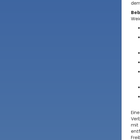
dem
Be
Weid
Ein
Ver
mit
entf
Fre