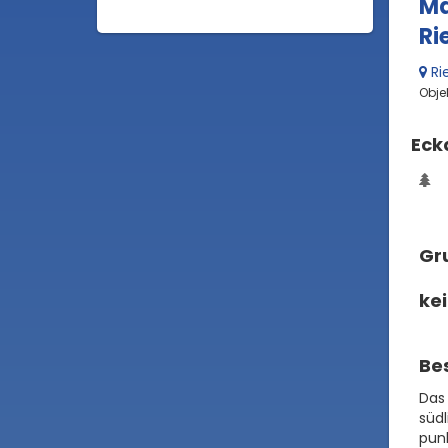
Ma
Ri
Ri
Obje
Eck
Gru
ke
Be
Das
südl
pun