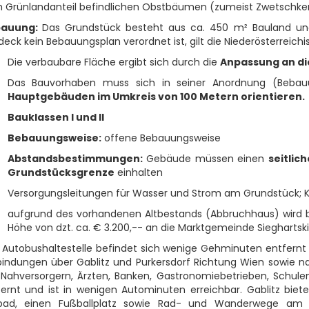
 Grünlandanteil befindlichen Obstbäumen (zumeist Zwetschk
bauung:
Das Grundstück besteht aus ca. 450 m² Bauland und
eck kein Bebauungsplan verordnet ist, gilt die Niederösterreich
Die verbaubare Fläche ergibt sich durch die
Anpassung an d
Das Bauvorhaben muss sich in seiner Anordnung (Beba
Hauptgebäuden im Umkreis von 100 Metern orientieren.
Bauklassen I und II
Bebauungsweise:
offene Bebauungsweise
Abstandsbestimmungen:
Gebäude müssen einen
seitlic
Grundstücksgrenze
einhalten
Versorgungsleitungen für Wasser und Strom am Grundstück; Ka
aufgrund des vorhandenen Altbestands (Abbruchhaus) wird b
Höhe von dzt. ca. € 3.200,-- an die Marktgemeinde Sieghartskir
e Autobushaltestelle befindet sich wenige Gehminuten entfern
bindungen über Gablitz und Purkersdorf Richtung Wien sowie n
 Nahversorgern, Ärzten, Banken, Gastronomiebetrieben, Schule
ernt und ist in wenigen Autominuten erreichbar. Gablitz bietet v
ibad, einen Fußballplatz sowie Rad- und Wanderwege am