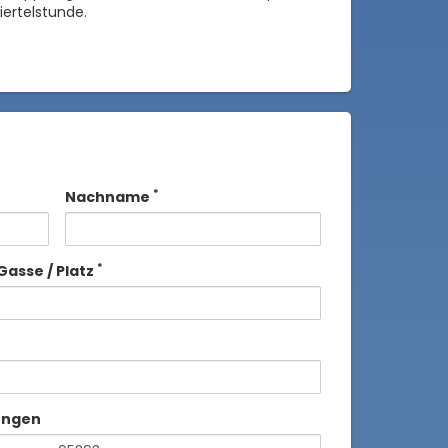
iertelstunde.
*
Nachname
*
Gasse / Platz
ungen