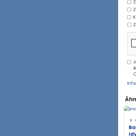
Z
Z
K
Z
J
A
O
Inf
Ähn
K
Ba
id