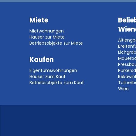
Miete
Belie
Wien
Mietwohnungen
Häuser zur Miete
Altleng
Betriebsobjekte zur Miete
Breitenf
Eichgra
Kaufen
Mauerb
Pressb
Eigentumswohnungen
Purkersd
Häuser zum Kauf
Rekawin
Betriebsobjekte zum Kauf
Tullner
Wien