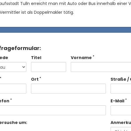
aufsstadt Tulln erreicht man mit Auto oder Bus innerhalb einer V
Vermittler ist als Doppelmakler tätig.
frageformular:
*
ede
Titel
Vorname
*
*
Ort
Straße / 
*
*
efon
E-Mail
 ersuche um:
Anmerk