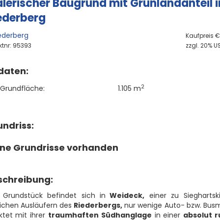
lerischer Baugrund mit Grünlandanteil
ederberg
ederberg
Kaufpreis €
ktnr: 95393
zzgl. 20% US
daten:
2
Grundfläche:
1.105 m
ndriss:
ine Grundrisse vorhanden
schreibung:
 Grundstück befindet sich in
Weideck,
einer zu Siegharts
ichen Ausläufern des
Riederbergs,
nur wenige Auto- bzw. Busmi
ktet mit ihrer
traumhaften Südhanglage
in einer
absolut 