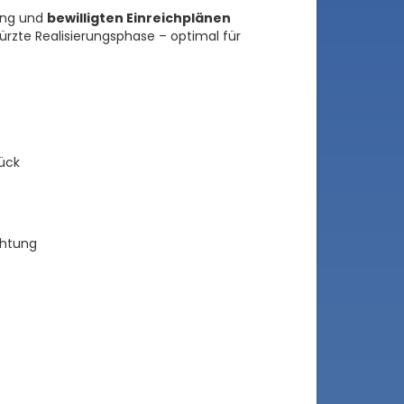
ßung und
bewilligten Einreichplänen
ürzte Realisierungsphase – optimal für
ück
chtung