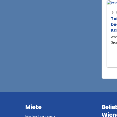
Te
be
Ka
Woh
Gru
Miete
Belie
Wien
Mietwohnungen