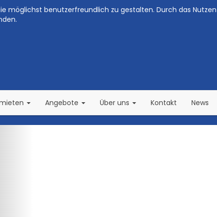
e möglichst benutzerfreundlich zu gestalten. Durch das Nutzen 
nden.
(current)
(current)
rmieten
Angebote
Über uns
Kontakt
News
Zurück