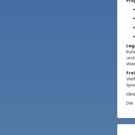
Pro
Lag
Ruhi
und 
Wien
Fre
Viel
Spor
Idea
Der 