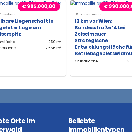
€ 995.000,00
€ 990.000,
Pressbaum
Zeiselmauer
ilbare Liegenschaft in
12 km vor Wien:
gehrter Lage am
Bundesstraße 14 bei
iserspitz
Zeiselmauer –
Strategische
2
nfläche:
250 m
Entwicklungsfläche fü
2
ndfläche:
2.656 m
Betriebsgebietswidm
Grundfläche:
8.
bte Orte im
Beliebte
erwald
Immobilientypen