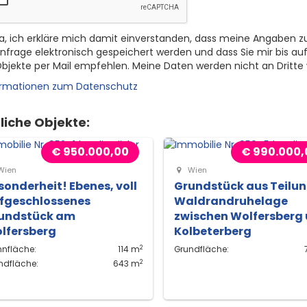
a, ich erkläre mich damit einverstanden, dass meine Angaben z
nfrage elektronisch gespeichert werden und dass Sie mir bis auf
bjekte per Mail empfehlen. Meine Daten werden nicht an Dritte
ormationen zum Datenschutz
liche Objekte:
€ 950.000,00
€ 990.000,
Wien
Wien
sonderheit! Ebenes, voll
Grundstück aus Teilun
fgeschlossenes
Waldrandruhelage
undstück am
zwischen Wolfersberg
lfersberg
Kolbeterberg
2
nfläche:
114 m
Grundfläche:
2
ndfläche:
643 m