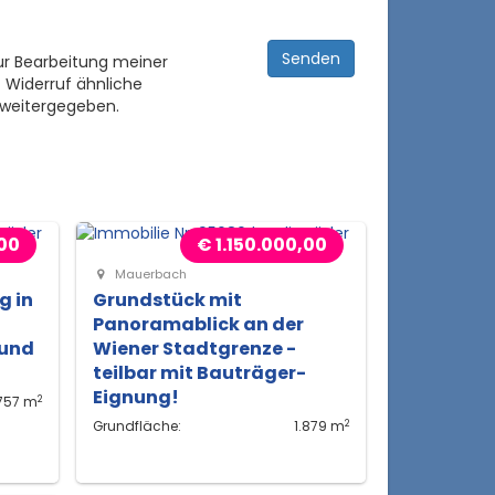
ur Bearbeitung meiner
 Widerruf ähnliche
 weitergegeben.
00
€ 1.150.000,00
Mauerbach
g in
Grundstück mit
Panoramablick an der
 und
Wiener Stadtgrenze -
teilbar mit Bauträger-
Eignung!
2
757 m
2
Grundfläche:
1.879 m