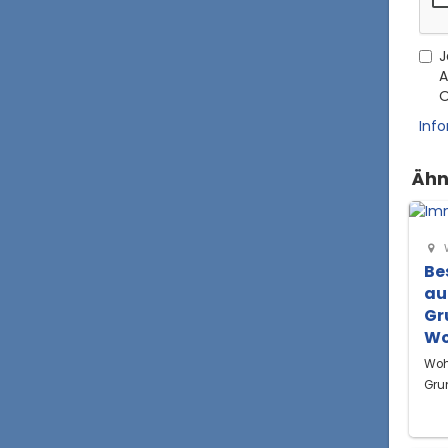
J
A
O
Inf
Ähn
Be
au
Gr
Wo
Woh
Gru