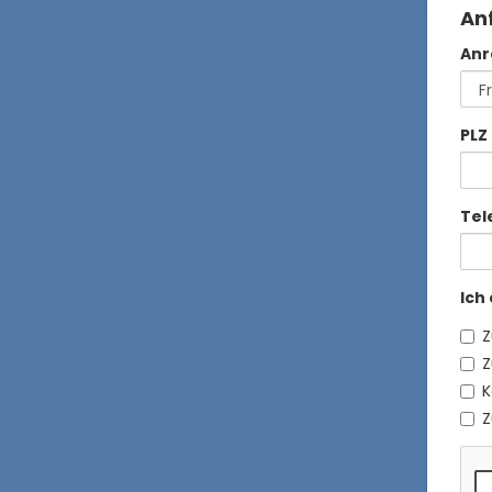
An
Anr
PLZ
Tel
Ich
Z
Z
K
Z