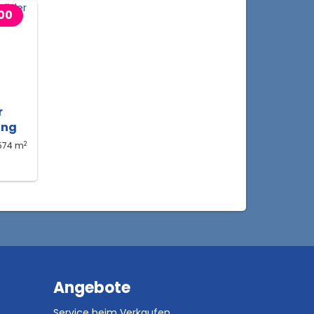
00
r
ung
2
574 m
Angebote
Service beim Verkaufen