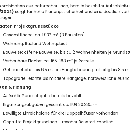
Kombination aus naturnaher Lage, bereits bezahlter Aufschlie
/2024)
sorgt für hohe Planungssicherheit und eine deutlich verk
räger.
daten Projektgrundstücke
Gesamtfläche: ca. 1.932 m² (3 Parzellen)
Widmung: Bauland Wohngebiet
Bauweise: offene Bauweise, bis zu 2 Wohneinheiten je Grundst
Verbaubare Fläche: ca. 165–188 m² je Parzelle
Gebäudehöhe: bis 6,5 m, bei Hangbebauung talseitig bis 8,5 m
Topografie: leichte bis mittlere Hanglage, nordwestliche Ausri
ten & Planung
Aufschließungsabgabe bereits bezahlt
Ergänzungsabgaben gesamt ca. EUR 30.230,--
Bewilligte Einreichpläne für drei Doppelhäuser vorhanden
Geprüfte Projektgrundlage – rascher Baustart möglich