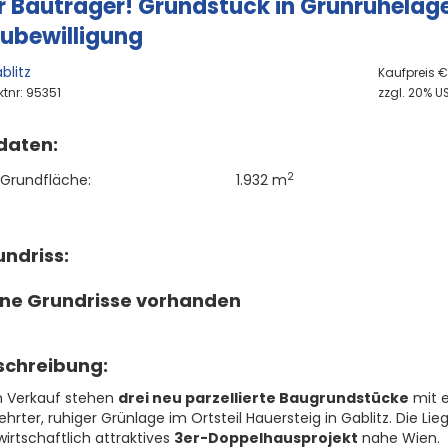
r Bauträger! Grundstück in Grünruhelage 
ubewilligung
blitz
Kaufpreis €
ktnr: 95351
zzgl. 20% US
daten:
2
Grundfläche:
1.932 m
ndriss:
ine Grundrisse vorhanden
schreibung:
 Verkauf stehen
drei neu parzellierte Baugrundstücke
mit 
hrter, ruhiger Grünlage im Ortsteil Hauersteig in Gablitz. Die L
wirtschaftlich attraktives
3er-Doppelhausprojekt
nahe Wien.