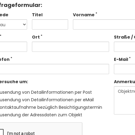
frageformular:
*
ede
Titel
Vorname
*
*
Ort
Straße / 
*
*
efon
E-Mail
 ersuche um:
Anmerk
usendung von Detailinformationen per Post
usendung von Detailinformationen per eMail
ontaktaufnahme bezüglich Besichtigungstermin
usendung der Adressdaten zum Objekt