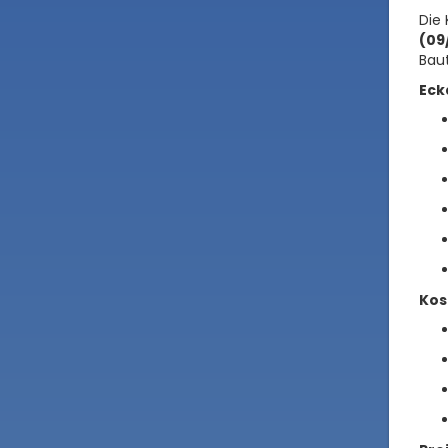
Die 
(09
Baut
Eck
Kos