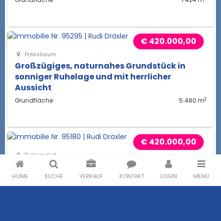
Grundfläche:
1.424 m
€ 420.000,00
Pressbaum
Großzügiges, naturnahes Grundstück in
sonniger Ruhelage und mit herrlicher
Aussicht
2
Grundfläche:
5.480 m
€ 420.000,00
Purkersdorf
Ruhige Grünlage in Purkersdorf: Traumhafter
Baugrund mit Abbruchhäuschen
HOME
SUCHE
VERKAUF
KONTAKT
LOGIN
MENÜ
2
Grundfläche:
773 m