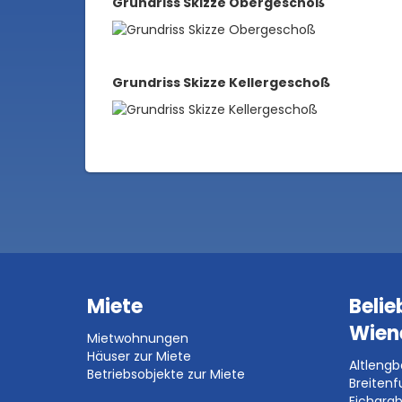
Grundriss Skizze Obergeschoß
Grundriss Skizze Kellergeschoß
Miete
Belie
Wien
Mietwohnungen
Häuser zur Miete
Altleng
Betriebsobjekte zur Miete
Breitenf
Eichgra