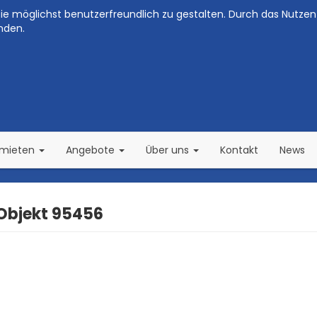
e möglichst benutzerfreundlich zu gestalten. Durch das Nutzen 
nden.
(current)
(current)
rmieten
Angebote
Über uns
Kontakt
News
 Objekt 95456