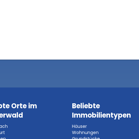
bte Orte im
Beliebte
erwald
Immobilientypen
bach
Häuser
urt
Wohnungen
ben
Grundstücke