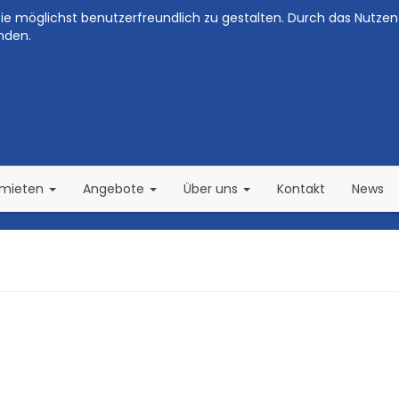
e möglichst benutzerfreundlich zu gestalten. Durch das Nutzen 
nden.
(current)
(current)
rmieten
Angebote
Über uns
Kontakt
News