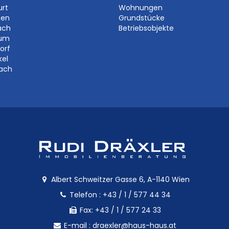
urt
Wohnungen
ben
Grundstücke
ach
Betriebsobjekte
aum
orf
kel
bach
Albert Schweitzer Gasse 6, A-1140 Wien
Telefon :
+43 / 1 / 577 44 34
Fax: +43 / 1 / 577 24 33
E-mail :
draexler@haus-haus.at