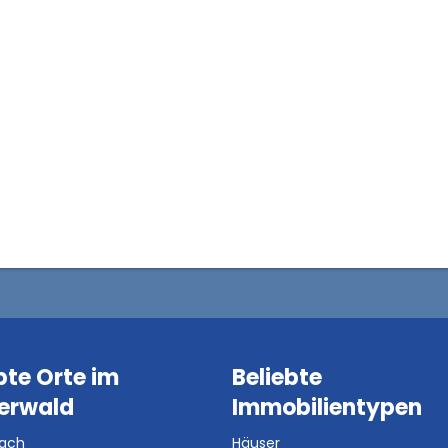
bte Orte im
Beliebte
erwald
Immobilientypen
bach
Häuser