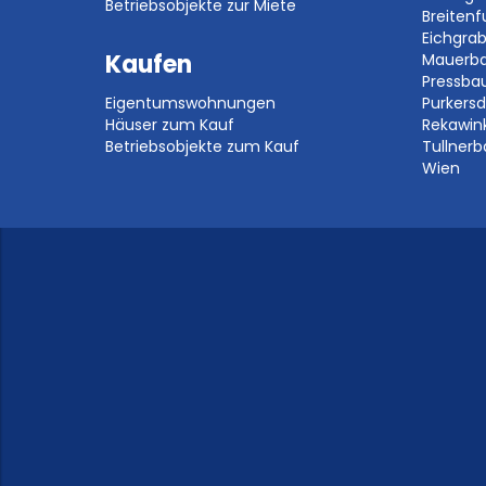
Betriebsobjekte zur Miete
Breitenf
Eichgra
Kaufen
Mauerb
Pressb
Eigentumswohnungen
Purkersd
Häuser zum Kauf
Rekawin
Betriebsobjekte zum Kauf
Tullner
Wien