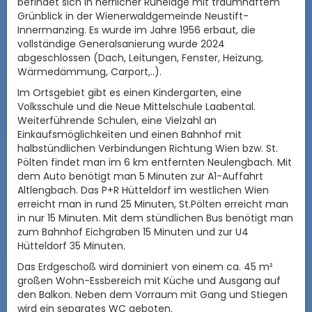
befindet sich in herrlicher Ruhelage mit traumhaftem
Grünblick in der Wienerwaldgemeinde Neustift-
Innermanzing.
Es wurde im Jahre 1956 erbaut, die
vollständige Generalsanierung wurde 2024
abgeschlossen (Dach, Leitungen, Fenster, Heizung,
Wärmedämmung, Carport,..).
Im Ortsgebiet gibt es einen Kindergarten, eine
Volksschule und die Neue Mittelschule Laabental.
Weiterführende Schulen, eine Vielzahl an
Einkaufsmöglichkeiten und einen Bahnhof mit
halbstündlichen Verbindungen Richtung Wien bzw. St.
Pölten findet man im 6 km entfernten Neulengbach. Mit
dem Auto benötigt man 5 Minuten zur A1-Auffahrt
Altlengbach. Das P+R Hütteldorf im westlichen Wien
erreicht man in rund 25 Minuten, St.Pölten erreicht man
in nur 15 Minuten. Mit dem stündlichen Bus benötigt man
zum Bahnhof Eichgraben 15 Minuten und zur U4
Hütteldorf 35 Minuten.
Das Erdgeschoß wird dominiert von einem ca. 45 m²
großen Wohn-Essbereich mit Küche und Ausgang auf
den Balkon. Neben dem Vorraum mit Gang und Stiegen
wird ein separates WC geboten.