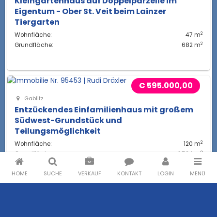
Kleingartenhaus auf Doppelparzelle im
Eigentum - Ober St. Veit beim Lainzer
Tiergarten
2
Wohnfläche:
47 m
2
Grundfläche:
682 m
€ 595.000,00
Gablitz
Entzückendes Einfamilienhaus mit großem
Südwest-Grundstück und
Teilungsmöglichkeit
2
Wohnfläche:
120 m
2
Grundfläche:
1.524 m
HOME
SUCHE
VERKAUF
KONTAKT
LOGIN
MENÜ
€ 560.000,00
Wien