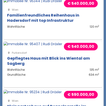
€ 540.000,00
Wien
Familienfreundliches Reihenhaus in
Hadersdorf mit top Infrastruktur
2
Wohnfläche:
120 m
€ 540.000,00
Purkersdorf
Gepflegtes Haus mit Blick ins Wiental am
Sagberg
2
Wohnfläche:
135 m
2
Grundfläche:
634 m
€ 590.000,00
Wien