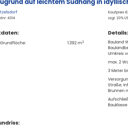
ugrund auf leichtem Südhang in idyllisc
tzelsdorf
Kaufpreis 
tnr: 4314
zzgl. 20% US
kdaten:
Details
Bauland W
2
Grundfläche:
1.392 m
Baulandbe
Umkreis v
max. 2 Woh
3 Meter b
Versorgun
Straße; I
Brunnen n
Aufschlie
Bauklasse 
ndriss: