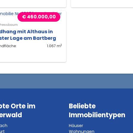
€ 460.000,00
Pressbaum
dhang mit Althaus in
ster Lage am Bartberg
2
ndfläche:
1.067 m
bte Orte im
Beliebte
erwald
Immobilientypen
bach
Häuser
urt
Wohnungen