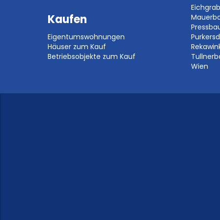
Eichgra
Kaufen
Mauerb
Pressb
Eigentumswohnungen
Purkersd
Häuser zum Kauf
Rekawin
Betriebsobjekte zum Kauf
Tullner
Wien