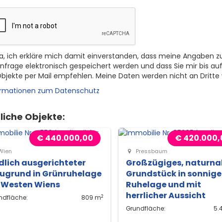
a, ich erkläre mich damit einverstanden, dass meine Angaben z
nfrage elektronisch gespeichert werden und dass Sie mir bis auf
bjekte per Mail empfehlen. Meine Daten werden nicht an Dritte
ormationen zum Datenschutz
liche Objekte:
€ 440.000,00
€ 420.000,
Wien
Pressbaum
dlich ausgerichteter
Großzügiges, naturna
ugrund in Grünruhelage
Grundstück in sonnige
 Westen Wiens
Ruhelage und mit
herrlicher Aussicht
2
ndfläche:
809 m
Grundfläche:
5.