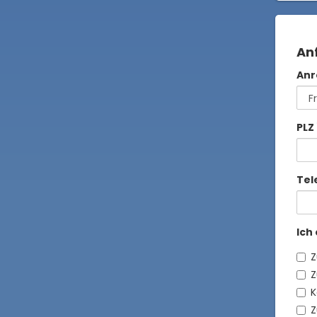
An
Anr
PLZ
Tel
Ich
Z
Z
K
Z