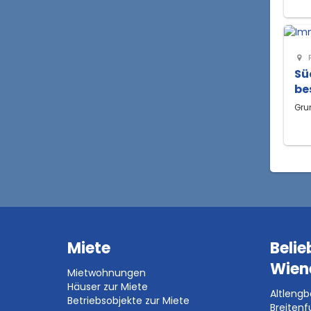
Sü
be
Gru
Miete
Belie
Wien
Mietwohnungen
Häuser zur Miete
Altleng
Betriebsobjekte zur Miete
Breitenf