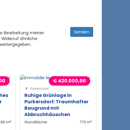
ur Bearbeitung meiner
 Widerruf ähnliche
 weitergegeben.
00
€ 420.000,00
Purkersdorf
hes
Ruhige Grünlage in
r
Purkersdorf: Traumhafter
Baugrund mit
Abbruchhäuschen
2
2
480 m
Grundfläche:
773 m