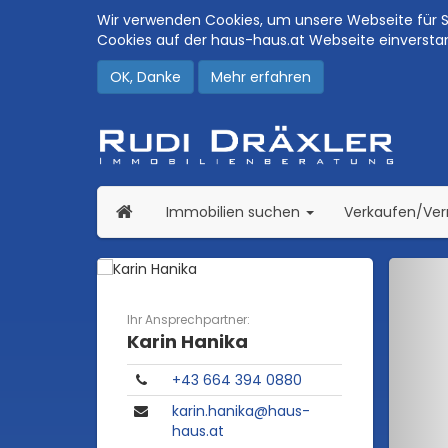
Wir verwenden Cookies, um unsere Webseite für Si
Cookies auf der haus-haus.at Webseite einversta
OK, Danke
Mehr erfahren
(current)
Immobilien suchen
Verkaufen/Ve
Ihr Ansprechpartner:
Karin Hanika
​+43 664 394 0880
karin.hanika@haus-
haus.at