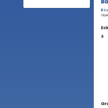
Ba
Ka
Objek
Ec
Gru