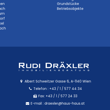
ben
Grundstücke
ach
Betriebsobjekte
aum
orf
kel
bach
Albert Schweitzer Gasse 6, A-1140 Wien
Telefon :
+43 / 1 / 577 44 34
Fax: +43 / 1 / 577 24 33
E-mail :
draexler@haus-haus.at