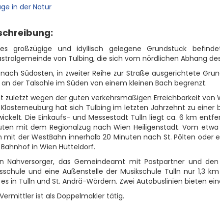
schreibung:
ses großzügige und idyllisch gelegene Grundstück befindet
stralgemeinde von Tulbing, die sich vom nördlichen Abhang des W
 nach Südosten, in zweiter Reihe zur Straße ausgerichtete Gru
 an der Talsohle im Süden von einem kleinen Bach begrenzt.
ht zuletzt wegen der guten verkehrsmäßigen Erreichbarkeit von
 Klosterneuburg hat sich Tulbing im letzten Jahrzehnt zu ei
ickelt. Die Einkaufs- und Messestadt Tulln liegt ca. 6 km entf
uten mit dem Regionalzug nach Wien Heiligenstadt. Vom etwa 
 mit der WestBahn innerhalb 20 Minuten nach St. Pölten oder e
Bahnhof in Wien Hütteldorf.
en Nahversorger, das Gemeindeamt mit Postpartner und den K
sschule und eine Außenstelle der Musikschule Tulln nur 1,3 km
 es in Tulln und St. Andrä-Wördern. Zwei Autobuslinien bieten ei
Vermittler ist als Doppelmakler tätig.