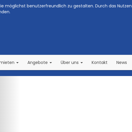
e möglichst benutzerfreundlich zu gestalten. Durch das Nutzen 
nden.
(current)
(current)
rmieten
Angebote
Über uns
Kontakt
News
Zurück