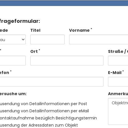
frageformular:
*
ede
Titel
Vorname
*
*
Ort
Straße / 
*
*
efon
E-Mail
 ersuche um:
Anmerk
usendung von Detailinformationen per Post
usendung von Detailinformationen per eMail
ontaktaufnahme bezüglich Besichtigungstermin
usendung der Adressdaten zum Objekt