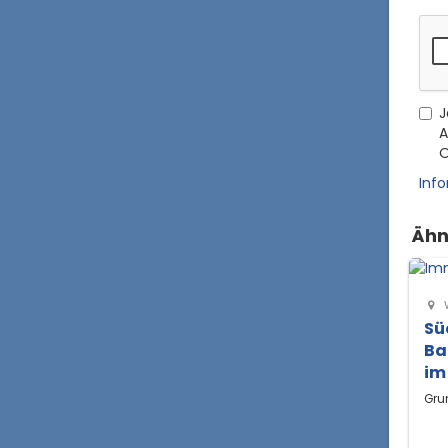
J
A
O
Inf
Ähn
Sü
Ba
im
Gru