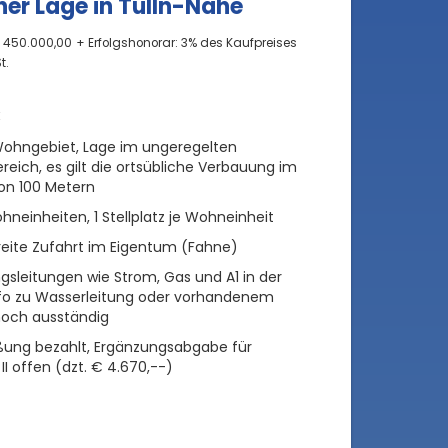
her Lage in Tulln-Nähe
€ 450.000,00
+ Erfolgshonorar: 3% des Kaufpreises
t.
:
ohngebiet, Lage im ungeregelten
reich, es gilt die ortsübliche Verbauung im
on 100 Metern
neinheiten, 1 Stellplatz je Wohneinheit
reite Zufahrt im Eigentum (Fahne)
gsleitungen wie Strom, Gas und A1 in der
nfo zu Wasserleitung oder vorhandenem
och ausständig
ßung bezahlt, Ergänzungsabgabe für
II offen (dzt. € 4.670,--)