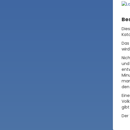
Be
Die
Kata
Das
wird
Nic
und
entw
Min
man
den 
Ein
Volk
gibt
Der 