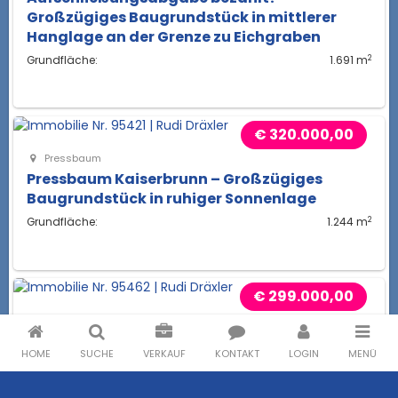
Großzügiges Baugrundstück in mittlerer
Hanglage an der Grenze zu Eichgraben
2
Grundfläche:
1.691 m
€ 320.000,00
Pressbaum
Pressbaum Kaiserbrunn – Großzügiges
Baugrundstück in ruhiger Sonnenlage
2
Grundfläche:
1.244 m
€ 299.000,00
Purkersdorf
Purkersdorf | Sonniger Bauplatz mit Fernblick
HOME
SUCHE
VERKAUF
KONTAKT
LOGIN
MENÜ
| Zwei Wohneinheiten möglich
2
Grundfläche:
1.339 m