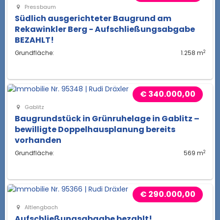
Pressbaum
Südlich ausgerichteter Baugrund am
Rekawinkler Berg - Aufschließungsabgabe
BEZAHLT!
2
Grundfläche:
1.258 m
€ 340.000,00
Gablitz
Baugrundstück in Grünruhelage in Gablitz –
bewilligte Doppelhausplanung bereits
vorhanden
2
Grundfläche:
569 m
€ 290.000,00
Altlengbach
Aufschließungsabgabe bezahlt!