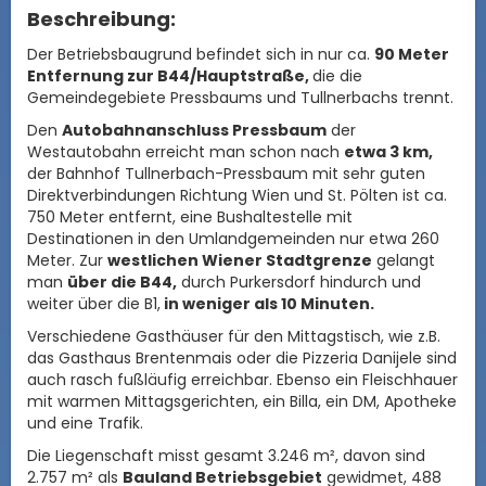
Beschreibung:
Der Betriebsbaugrund befindet sich in nur ca.
90 Meter
Entfernung zur B44/Hauptstraße,
die die
Gemeindegebiete Pressbaums und Tullnerbachs trennt.
Den
Autobahnanschluss Pressbaum
der
Westautobahn erreicht man schon nach
etwa 3 km,
der Bahnhof Tullnerbach-Pressbaum mit sehr guten
Direktverbindungen Richtung Wien und St. Pölten ist ca.
750 Meter entfernt, eine Bushaltestelle mit
Destinationen in den Umlandgemeinden nur etwa 260
Meter. Zur
westlichen Wiener Stadtgrenze
gelangt
man
über die B44,
durch Purkersdorf hindurch und
weiter über die B1,
in weniger als 10 Minuten.
Verschiedene Gasthäuser für den Mittagstisch, wie z.B.
das Gasthaus Brentenmais oder die Pizzeria Danijele sind
auch rasch fußläufig erreichbar. Ebenso ein Fleischhauer
mit warmen Mittagsgerichten, ein Billa, ein DM, Apotheke
und eine Trafik.
Die Liegenschaft misst gesamt 3.246 m², davon sind
2.757 m² als
Bauland Betriebsgebiet
gewidmet, 488