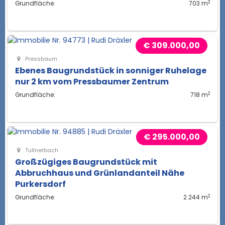
2
Grundfläche:
703 m
€ 309.000,00
Pressbaum
Ebenes Baugrundstück in sonniger Ruhelage
nur 2 km vom Pressbaumer Zentrum
2
Grundfläche:
718 m
€ 295.000,00
Tullnerbach
Großzügiges Baugrundstück mit
Abbruchhaus und Grünlandanteil Nähe
Purkersdorf
2
Grundfläche:
2.244 m