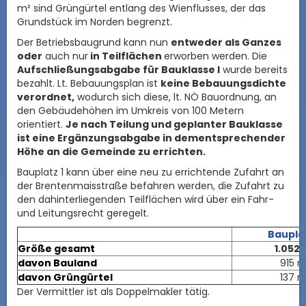
m² sind Grüngürtel entlang des Wienflusses, der das
Grundstück im Norden begrenzt.
Der Betriebsbaugrund kann nun
entweder als Ganzes
oder
auch nur
in Teilflächen
erworben werden. Die
Aufschließungsabgabe für Bauklasse I
wurde bereits
bezahlt. Lt. Bebauungsplan ist
keine Bebauungsdichte
verordnet,
wodurch sich diese, lt. NÖ Bauordnung, an
den Gebäudehöhen im Umkreis von 100 Metern
orientiert.
Je nach Teilung und geplanter Bauklasse
ist eine Ergänzungsabgabe in dementsprechender
Höhe an die Gemeinde zu errichten.
Bauplatz 1 kann über eine neu zu errichtende Zufahrt an
der Brentenmaisstraße befahren werden, die Zufahrt zu
den dahinterliegenden Teilflächen wird über ein Fahr-
und Leitungsrecht geregelt.
Baupla
Größe gesamt
1.052 
davon Bauland
915 m
davon Grüngürtel
137 m
Der Vermittler ist als Doppelmakler tätig.