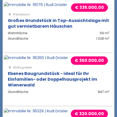
€ 335.000,00
Pressbaum
Großes Grundstück in Top-Aussichtslage mit
gut vermietbarem Häuschen
2
Wohnfläche:
59 m
2
Grundfläche:
1.038 m
€ 350.000,00
Wolfsgraben
Ebenes Baugrundstück - ideal für Ihr
Einfamilien- oder Doppelhausprojekt im
Wienerwald
2
Grundfläche:
847 m
€ 320.000,00